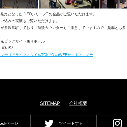
）に発売となった “LEDシリーズ” の全品がご覧いただけます。
吸い込みの実演もご覧いただけます。
フが多数常駐しており、商談カウンターもご用意していますので、是非とも多
東京ビッグサイト西４ホール
3-152
ンテリアライフスタイルTOKYO のWEBサイトはコチラ
SITEMAP
会社概要
bookページ
ツイートする