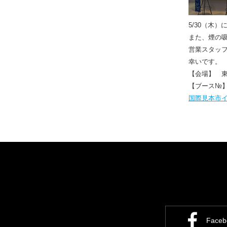
5/30（木
また、煙の
営業スタッ
幸いです。
【会場】 
【ブース№】 0
国際見本市イ
Face