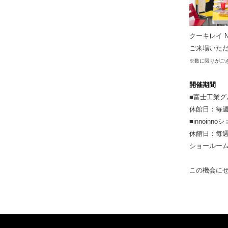
クーキレイ 
ご来場いただ
※数に限りがご
開催期間
■富士工業グ
休館日：毎
■innoin
休館日：毎
ショールー
この機会に