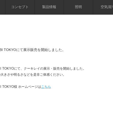
コンセプト
製品情報
照明
空気清
 LABI TOKYOにて展示販売を開始しました。
 LABI TOKYOにて、クーキレイの展示・販売を開始しました。
の大きさや明るさなどを是非ご体感ください。
LABI TOKYO様 ホームページは
こちら