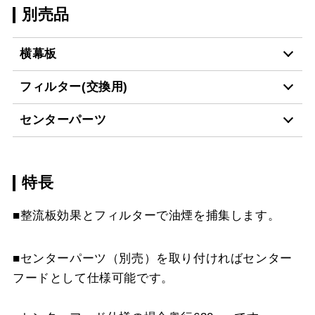
別売品
横幕板
フィルター(交換用)
YMP33-MKR570 W
¥5,720（税抜価格 ￥5,2
センターパーツ
CSF16-4001
¥4,950（税抜価格 ￥4,5
YMP33-MKR570 SI
¥7,370（税抜価格 ￥6,7
特長
MKR-CP6050 BK
¥32,560（税抜価格 ￥29
YMP33-MKR570 S
¥9,680（税抜価格 ￥8,8
スクロールできます
■整流板効果とフィルターで油煙を捕集します。
MKR-CP6060 BK
¥32,560（税抜価格 ￥29
YMP23-MKR570
¥5,720（税抜価格 ￥5,2
スクロールできます
BK
MKR-CP6050 W
¥32,560（税抜価格 ￥29
■センターパーツ（別売）を取り付ければセンター
スクロールできます
フードとして仕様可能です。
YMP23-MKR570 W
¥5,720（税抜価格 ￥5,2
MKR-CP6060 W
¥32,560（税抜価格 ￥29
YMP23-MKR570 SI
¥7,370（税抜価格 ￥6,7