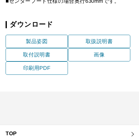
■センターフード仕様の場合奥行630mmです。
MKR-CP6050 SI
¥36,630（税抜価格 ￥33
YMP23-MKR570 S
¥9,680（税抜価格 ￥8,8
MKR-CP6060 SI
¥36,630（税抜価格 ￥33
ダウンロード
YMP33-MKR570
¥5,720（税抜価格 ￥5,2
MKR-CP6050 S
¥49,830（税抜価格 ￥45
BK
製品姿図
取扱説明書
MKR-CP6060 S
¥49,830（税抜価格 ￥45
取付説明書
画像
印刷用PDF
TOP