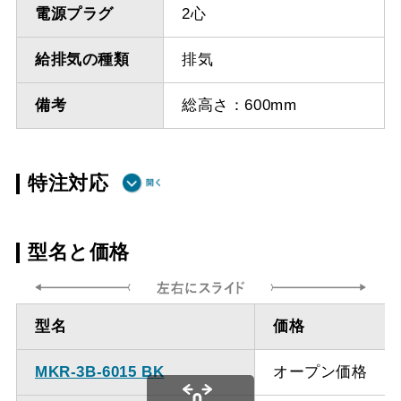
電源プラグ
2心
給排気の種類
排気
備考
総高さ：600mm
特注対応
ダクト方向上
最小寸法 355ｍｍ（横幕
型名と価格
方（壁面取付
板使用の場合は400ｍｍ）
タイプ）
型名
価格
ダクト方向上
最小寸法 400ｍｍ
方（天井取付
MKR-3B-6015 BK
オープン価格
タイプ）