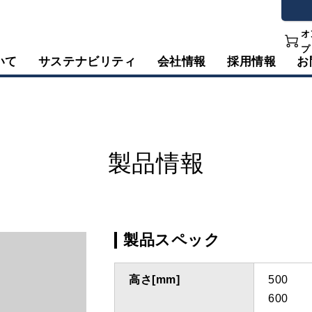
オ
プ
いて
サステナビリティ
会社情報
採用情報
お
製品情報
製品スペック
高さ[mm]
500
600