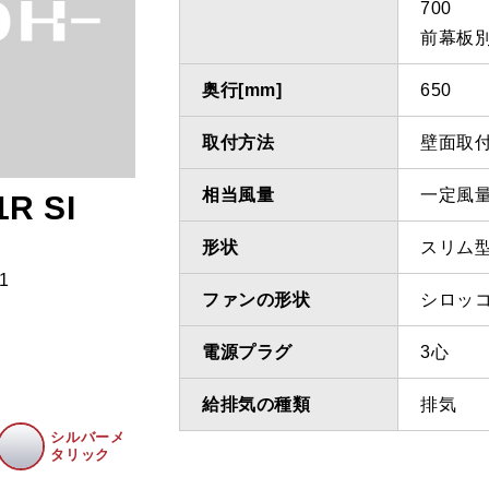
700
前幕板別
奥行[mm]
650
取付方法
壁面取
相当風量
一定風
R SI
形状
スリム
1
ファンの形状
シロッ
電源プラグ
3心
給排気の種類
排気
シルバーメ
タリック