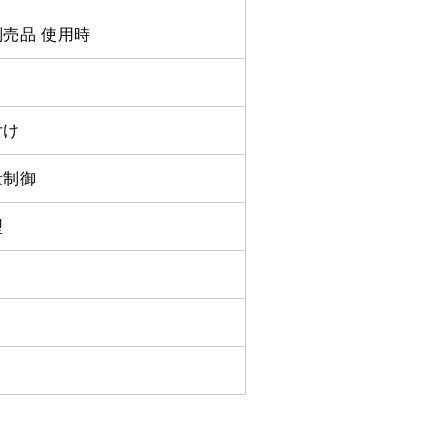
売品 使用時
付け
量制御
型
コ