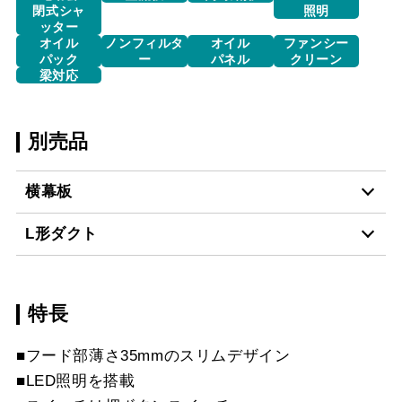
閉式シャ
照明
ッター
オイル
ノンフィルタ
オイル
ファンシー
パック
ー
パネル
クリーン
梁対応
別売品
横幕板
L形ダクト
YMP465-MTD465R
¥15,840（税抜価格 ￥14
S
特長
LD-15
¥3,520（税抜価格 ￥3,2
YMP465-MTD465L
¥15,840（税抜価格 ￥14
■フード部薄さ35mmのスリムデザイン
S
■LED照明を搭載
スクロールできます