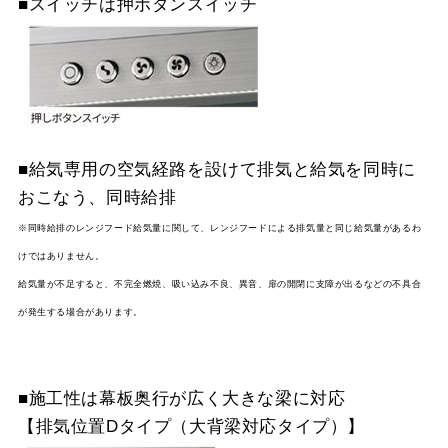
■スイッチは押ボタンスイッチ
YMP465-MTD465R
¥10,230（税抜価格 ￥9,
スクロールできます
SI
YMP465-MTD465L
¥10,230（税抜価格 ￥9,
SI
■給気専用の空気経路を設けて排気と給気を同時に
おこなう、同時給排
※同時給排のレンジフード給気量に関して、レンジフードによる排気量と同じ給気量があるわ
けではありません。
給気量が不足すると、不完全燃焼、吸い込み不良、異音、扉の開閉に支障が出るなどの不具合
が発生する場合があります。
■施工性は幕板奥行が広く大きな梁に対応
【排気位置Dタイプ（大背梁対応タイプ）】