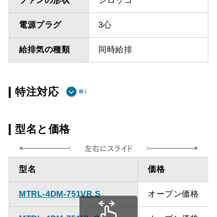
ファンの形状
シロッコ
電源プラグ
3心
給排気の種類
同時給排
特注対応
ダクト方向上
最小寸法 515ｍｍ
型名と価格
方給排気
ダクト方向上
最大寸法 870ｍｍ
型名
価格
方給排気
MTRL-4DM-751VR S
オープン価格
備考
点検口を設けての最小寸
法は弊社にお問い合わせ