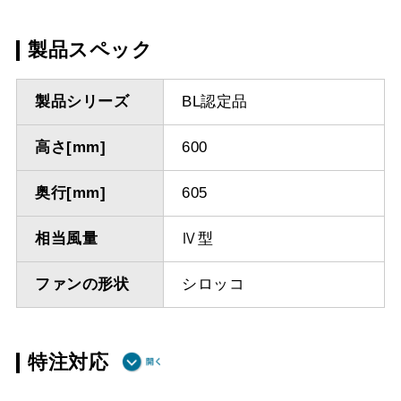
製品スペック
製品シリーズ
BL認定品
高さ[mm]
600
奥行[mm]
605
相当風量
Ⅳ型
ファンの形状
シロッコ
特注対応