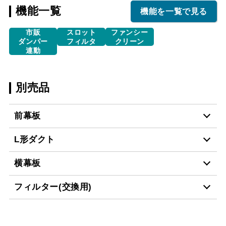
機能一覧
機能を一覧で見る
市販
スロット
ファンシー
ダンパー
フィルタ
クリーン
連動
別売品
前幕板
L形ダクト
MP-601 BK
¥4,950（税抜価格 ￥4,5
横幕板
LD-15
¥3,520（税抜価格 ￥3,2
MP-601 W
¥4,950（税抜価格 ￥4,5
フィルター(交換用)
YMP10-345 BK
¥3,300（税抜価格 ￥3,0
MP-601 SI
¥6,710（税抜価格 ￥6,1
スクロールできます