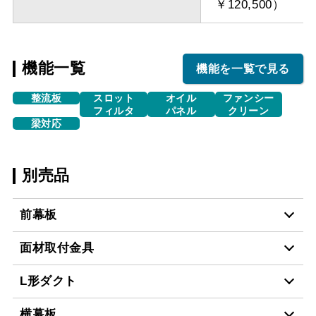
￥120,500）
機能一覧
機能を一覧で見る
整流板
スロット
オイル
ファンシー
フィルタ
パネル
クリーン
梁対応
別売品
前幕板
面材取付金具
MP-904 BK
¥7,150（税抜価格 ￥6,5
L形ダクト
MP-MTKU-60 BK
¥7,150（税抜価格 ￥6,5
MP-904 W
¥7,150（税抜価格 ￥6,5
横幕板