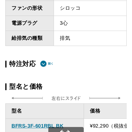
ファンの形状
シロッコ
電源プラグ
3心
給排気の種類
排気
特注対応
ダクト方向上
最小寸法 285ｍｍ（面材
型名と価格
方
幕板の場合最小寸法320ｍ
ｍ）
型名
価格
ダクト方向上
最大寸法 1035ｍｍ
方
BFRS-3F-601RBL BK
¥92,290（税抜価