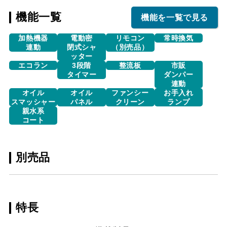
機能一覧
機能を一覧で見る
加熱機器
電動密
リモコン
常時換気
連動
閉式シャ
（別売品）
ッター
エコラン
3段階
整流板
市販
タイマー
ダンパー
連動
オイル
オイル
ファンシー
お手入れ
スマッシャー
パネル
クリーン
ランプ
親水系
コート
別売品
特長