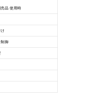
売品 使用時
付け
量制御
型
コ