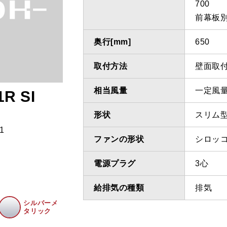
700
前幕板別
奥行[mm]
650
取付方法
壁面取
相当風量
一定風
R SI
形状
スリム
1
ファンの形状
シロッ
電源プラグ
3心
給排気の種類
排気
シルバーメ
タリック