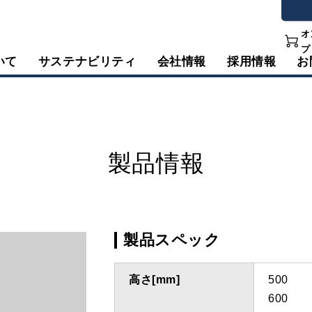
オ
プ
いて
サステナビリティ
会社情報
採用情報
お
製品情報
製品スペック
高さ[mm]
500
600