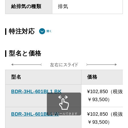
給排気の種類
排気
特注対応
ダクト方向 上
最小寸法 485ｍｍ
型名と価格
方
ダクト方向 上
最大寸法 1235ｍｍ
型名
価格
方
BDR-3HL-601BL1 BK
¥102,850（税抜
備考
点検口を設けての最小寸
￥93,500）
法は弊社にお問い合わせ
ください。
BDR-3HL-601BL1 W
¥102,850（税抜
スクロールできます
￥93,500）