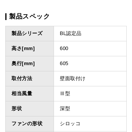
製品スペック
製品シリーズ
BL認定品
高さ[mm]
600
奥行[mm]
605
取付方法
壁面取付け
相当風量
Ⅲ型
形状
深型
ファンの形状
シロッコ