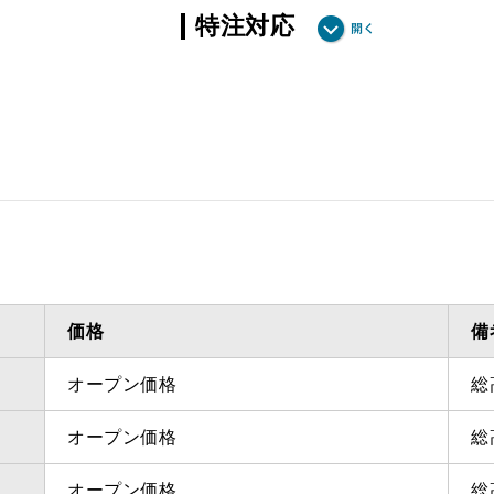
特注対応
ダクト方向 上方
最小寸法
ダクト方向 上方
最大寸法
備考
点検口
問い合
価格
備
オープン価格
総
オープン価格
総
オープン価格
総