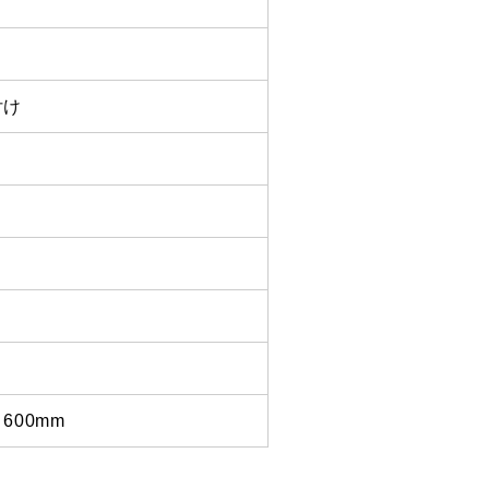
付け
コ
600mm