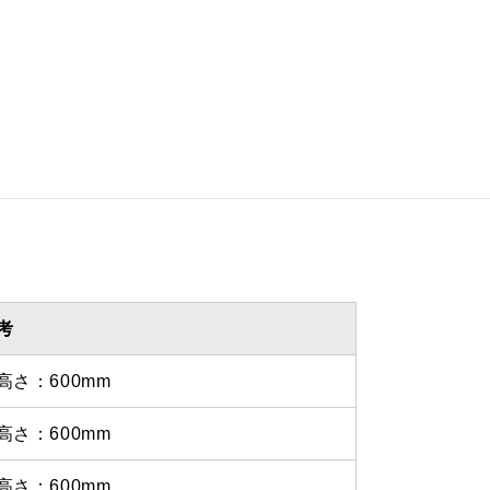
 485ｍｍ
 1235ｍｍ
を設けての最小寸法は弊社にお
わせください。
考
高さ：600mm
高さ：600mm
高さ：600mm