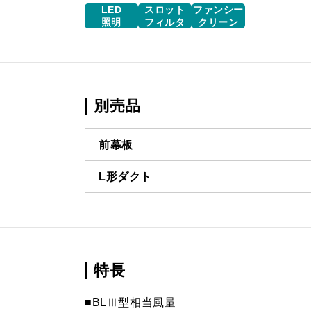
LED
スロット
ファンシー
照明
フィルタ
クリーン
別売品
前幕板
L形ダクト
MP-901 BK
¥6,490（
LD-15
¥3,520（
MP-901 W
¥6,490（
MP-901 SI
¥8,250（
特長
MP-902 BK
¥6,490（
■BLⅢ型相当風量