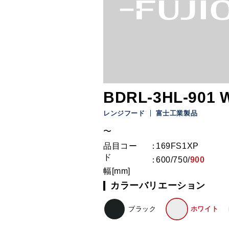
BDRL-3HL-901 
レンジフード
富士工業製品
〜
品目コー
169FS1XP
ド
600
/
750
/
900
幅[mm]
カラーバリエーション
ブラック
ホワイト