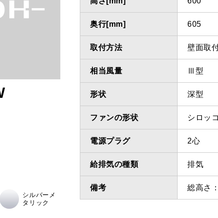
高さ[mm]
600
奥行[mm]
605
取付方法
壁面取
相当風量
Ⅲ型
W
形状
深型
ファンの形状
シロッ
電源プラグ
2心
給排気の種類
排気
備考
総高さ：
シルバーメ
タリック