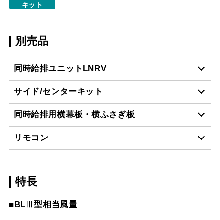
キット
別売品
同時給排ユニットLNRV
サイド/センターキット
LNRL-9665 W
¥59,290（税抜価格 ￥53
同時給排用横幕板・横ふさぎ板
LNRL-9665 SI
¥63,800（税抜価格 ￥58
リモコン
SPB665-A325 BK
¥7,810（税抜価格 ￥7,1
LNRL-9665 BK
¥59,290（税抜価格 ￥53
スクロールできます
特長
RMC-06
¥4,840（税抜価格 ￥4,4
SPB665-A325 W
¥7,810（税抜価格 ￥7,1
LNRL-7665 W
¥54,120（税抜価格 ￥49
■BLⅢ型相当風量
RMC-08
¥7,480（税抜価格 ￥6,8
SPB665-A325 SI
¥11,220（税抜価格 ￥10
LNRL-7665 SI
¥58,520（税抜価格 ￥53