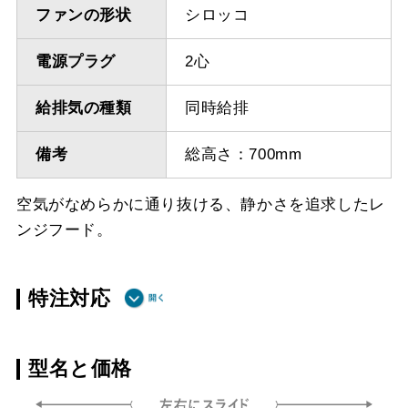
ファンの形状
シロッコ
電源プラグ
2心
給排気の種類
同時給排
備考
総高さ：700mm
空気がなめらかに通り抜ける、静かさを追求したレ
ンジフード。
特注対応
ダクト方向 上
最小寸法 640ｍｍ
型名と価格
方給排気