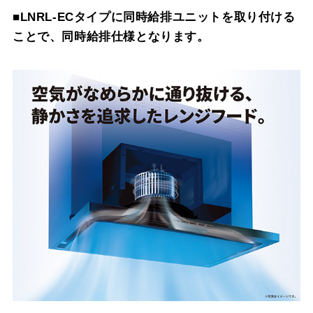
スクロールできます
■LNRL-ECタイプに同時給排ユニットを取り付ける
LNRL-7665 BK
¥54,120（税抜価格 ￥49
ことで、同時給排仕様となります。
スクロールできます