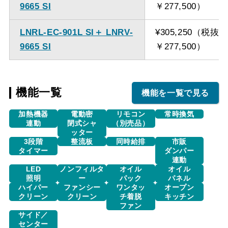
9665 SI
￥277,500）
LNRL-EC-901L SI＋ LNRV-
¥305,250（税抜
9665 SI
￥277,500）
機能一覧
機能を一覧で見る
加熱機器
電動密
リモコン
常時換気
連動
閉式シャ
（別売品）
ッター
3段階
整流板
同時給排
市販
タイマー
ダンパー
連動
LED
ノンフィルタ
オイル
オイル
照明
ー
パック
パネル
ハイパー
ファンシー
ワンタッ
オープン
クリーン
クリーン
チ着脱
キッチン
ファン
サイド／
センター