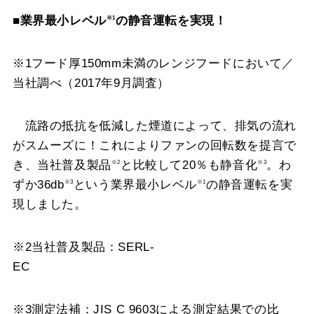
■業界最小レベル
の静音運転を実現！
※1
※1フード厚150mm未満のレンジフードにおいて／
当社調べ（2017年9月調査）
流路の抵抗を低減した煙道によって、排気の流れ
がスムーズに！これによりファンの回転数を提言で
き、当社普及製品
と比較して20％も静音化
。わ
※2
※3
ずか36db
という業界最小レベル
の静音運転を実
※3
※1
現しました。
※2当社普及製品：SERL-
E
※3測定法補：JIS C 9603による測定結果での比