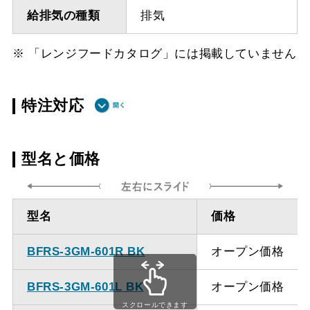
給排気の種類
排気
※ 「レンジフードカタログ」には掲載していません
特注対応
ダクト方向上
最小寸法 285ｍｍ（面材
型名と価格
方
幕板の場合最小寸法320ｍ
ｍ）
型名
価格
ダクト方向上
最大寸法 1035ｍｍ
方
BFRS-3GM-601R BK
オープン価格
備考
点検口を設けての最小寸
BFRS-3GM-601L BK
オープン価格
法は弊社にお問い合わせ
スクロールできます