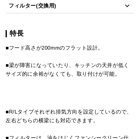
YMPP40-BF39 BK
¥6,490（税抜価格 ￥5,9
CH-BFE-5060 SI
¥27,390（税抜価格 ￥24
フィルター(交換用)
CH-BFE-5075 BK
¥27,170（税抜価格 ￥24
スクロールできます
LD-15
¥3,520（税抜価格 ￥3,2
YMPP40-BF39 W
¥6,490（税抜価格 ￥5,9
CH-BFE-5075 BK
¥27,170（税抜価格 ￥24
CH-BFE-5075 W
¥27,170（税抜価格 ￥24
スクロールできます
特長
CSF16-4001
¥4,950（税抜価格 ￥4,5
YMPP40-BF39 SI
¥8,250（税抜価格 ￥7,5
CH-BFE-5075 SI
¥30,800（税抜価格 ￥28
CH-BFE-5075 SI
¥30,800（税抜価格 ￥28
スクロールできます
■フード高さが200mmのフラット設計。
CH-BFE-5090 BK
¥30,360（税抜価格 ￥27
CH-BFE-5090 BK
¥30,360（税抜価格 ￥27
スクロールできます
■梁が障害になっていたり、キッチンの天井が低く
CH-BFE-5090 SI
¥33,880（税抜価格 ￥30
CH-BFE-5090 W
¥30,360（税抜価格 ￥27
サイズ的に余裕がなくても、取り付けが可能。
スクロールできます
CH-BFE-5090 SI
¥33,880（税抜価格 ￥30
DCH-410
¥23,540（税抜価格 ￥21
■R/Lタイプそれぞれ排気方向を設定しているので、
左右どちらの横梁にも対応できます。
■フィルターは、油をはじくファンシークリーン仕