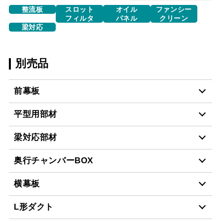
整流板
スロット
オイル
ファンシー
フィルタ
パネル
クリーン
梁対応
別売品
前幕板
平型用部材
MP-604 BK
¥5,610（税抜価格 ￥5,1
梁対応部材
CH-BFE-5060 BK
¥23,870（税抜価格 ￥21
MP-604 W
¥5,610（税抜価格 ￥5,1
奥行チャンバーBOX
DCH-410
¥23,540（税抜価格 ￥21
CH-BFE-5060 W
¥23,870（税抜価格 ￥21
横幕板
MP-604 SI
¥7,370（税抜価格 ￥6,7
スクロールできます
CH-BFE-5060 BK
¥23,870（税抜価格 ￥21
L形ダクト
CH-BFE-5060 SI
¥27,390（税抜価格 ￥24
スクロールできます