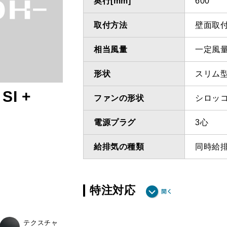
奥行[mm]
600
取付方法
壁面取
相当風量
一定風
形状
スリム
SI +
ファンの形状
シロッ
電源プラグ
3心
給排気の種類
同時給
特注対応
ダクト方向 上方給排
最小寸法
テクスチャ