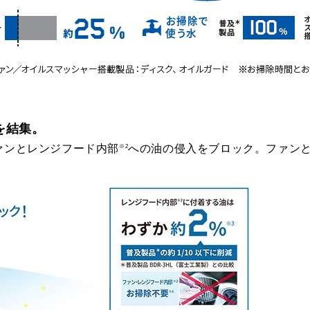
を結集。
ァンとレンジフード内部
への油の侵入をブロック。ファン
※2