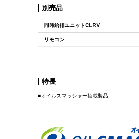
別売品
同時給排ユニットCLRV
リモコン
CLRV-7665 TBK
¥64,130（
RMC-06
¥4,840（
CLRV-7665 W
¥54,120（
RMC-08
¥7,480（
CLRV-7665 SI
¥58,520（
特長
CLRV-9665 TBK
¥69,520（
■オイルスマッシャー搭載製品
CLRV-9665 W
¥59,290（
CLRV-9665 SI
¥63,800（