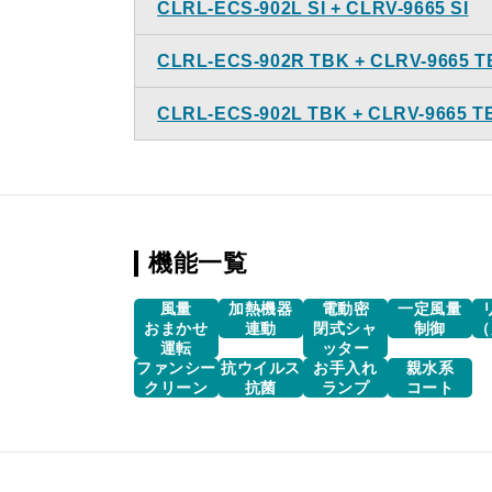
CLRL-ECS-902L SI + CLRV-9665 SI
CLRL-ECS-902R TBK + CLRV-9665 
CLRL-ECS-902L TBK + CLRV-9665 T
機能一覧
風量
加熱機器
電動密
一定風量
おまかせ
連動
閉式シャ
制御
（
運転
ッター
ファンシー
抗ウイルス
お手入れ
親水系
クリーン
抗菌
ランプ
コート