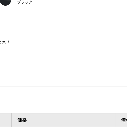
ーブラック
気
ダクト方向 上方給排
最大寸法
気
備考
点検口
エネ
問い合
価格
備