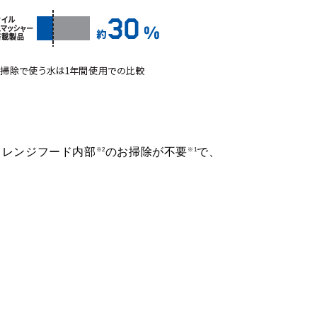
とレンジフード内部
のお掃除が不要
で、
※2
※1