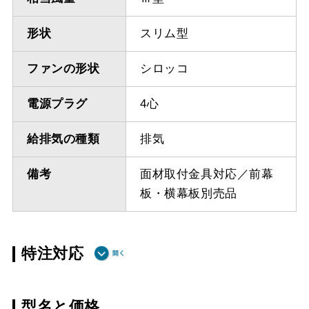
形状
スリム型
ファンの形状
シロッコ
電源プラグ
4心
給排気の種類
排気
備考
面材取付金具対応／前幕
板・横幕板別売品
特注対応
ダクト方向 上
最小寸法 335ｍｍ
型名と価格