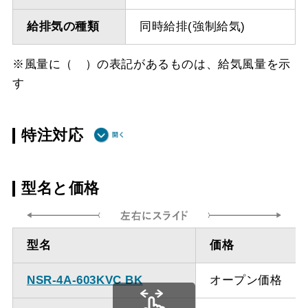
給排気の種類
同時給排(強制給気)
※風量に（ ）の表記があるものは、給気風量を示
す
特注対応
ダクト方向上
最小寸法 555ｍｍ（ダク
型名と価格
方給排気
トカバー）
ダクト方向上
最大寸法 920ｍｍ（ダク
型名
価格
方給排気
トカバー）
NSR-4A-603KVC BK
オープン価格
備考
点検口を設けての最小寸
法は弊社にお問い合わせ