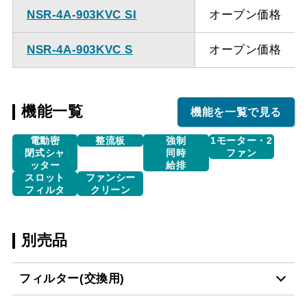
NSR-4A-903KVC SI
オープン価格
NSR-4A-903KVC S
オープン価格
機能一覧
機能を一覧で見る
電動密
整流板
強制
1モーター・2
閉式シャ
同時
ファン
ッター
給排
スロット
ファンシー
フィルタ
クリーン
別売品
フィルター(交換用)