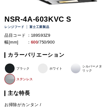
NSR-4A-603KVC S
レンジフード
富士工業製品
品目コード
189S93Z9
幅[mm]
600
/
750
/
900
カラーバリエーション
シルバーメタ
ブラック
ホワイト
リック
ステンレス
主な特長
お掃除がカンタン