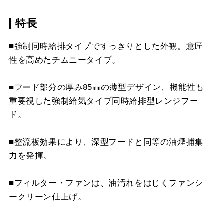
特長
CSF16-4001
¥4,950（税抜価格 ￥4,5
■強制同時給排タイプですっきりとした外観。意匠
性を高めたチムニータイプ。
■フード部分の厚み85㎜の薄型デザイン、機能性も
スクロールできます
重要視した強制給気タイプ同時給排型レンジフー
ド。
■整流板効果により、深型フードと同等の油煙捕集
力を発揮。
■フィルター・ファンは、油汚れをはじくファンシ
ークリーン仕上げ。