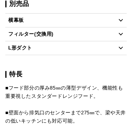
別売品
横幕板
フィルター(交換用)
YMP-NSB-515AR
¥7,150（税抜価格 ￥6,5
L形ダクト
BK
CSF16-4001
¥4,950（税抜価格 ￥4,5
YMP-NSB-515AL
¥7,150（税抜価格 ￥6,5
特長
LD-15
¥3,520（税抜価格 ￥3,2
BK
スクロールできます
■フード部分の厚み85㎜の薄型デザイン、機能性も
YMP-NSB-515AR
¥7,150（税抜価格 ￥6,5
重要視したスタンダードレンジフード。
スクロールできます
W
■壁面から排気口のセンターまで275㎜で、梁や天井
スクロールできます
YMP-NSB-515AL
¥7,150（税抜価格 ￥6,5
の低いキッチンにも対応可能。
W