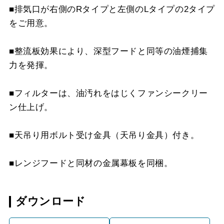
■排気口が右側のRタイプと左側のLタイプの2タイプ
YMP-NSB-515AR
¥8,470（税抜価格 ￥7,7
をご用意。
SI
■整流板効果により、深型フードと同等の油煙捕集
YMP-NSB-515AL
¥8,470（税抜価格 ￥7,7
力を発揮。
SI
YMP-NSB-515AR
¥13,310（税抜価格 ￥12
■フィルターは、油汚れをはじくファンシークリー
S4
ン仕上げ。
YMP-NSB-515AL
¥13,310（税抜価格 ￥12
■天吊り用ボルト受け金具（天吊り金具）付き。
S4
■レンジフードと同材の金属幕板を同梱。
ダウンロード