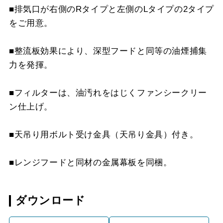
■排気口が右側のRタイプと左側のLタイプの2タイプ
YMP-NSB-515AR
¥8,470（税抜価格 ￥7,7
をご用意。
SI
■整流板効果により、深型フードと同等の油煙捕集
YMP-NSB-515AL
¥8,470（税抜価格 ￥7,7
力を発揮。
SI
YMP-NSB-515AR
¥13,310（税抜価格 ￥12
■フィルターは、油汚れをはじくファンシークリー
S4
ン仕上げ。
YMP-NSB-515AL
¥13,310（税抜価格 ￥12
■天吊り用ボルト受け金具（天吊り金具）付き。
S4
■レンジフードと同材の金属幕板を同梱。
ダウンロード