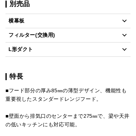
別売品
横幕板
フィルター(交換用)
YMP-NSB-515AR
¥7,150（税抜価格 ￥6,5
L形ダクト
BK
CSF16-4001
¥4,950（税抜価格 ￥4,5
YMP-NSB-515AL
¥7,150（税抜価格 ￥6,5
特長
LD-15
¥3,520（税抜価格 ￥3,2
BK
スクロールできます
■フード部分の厚み85㎜の薄型デザイン、機能性も
YMP-NSB-515AR
¥7,150（税抜価格 ￥6,5
重要視したスタンダードレンジフード。
スクロールできます
W
■壁面から排気口のセンターまで275㎜で、梁や天井
スクロールできます
YMP-NSB-515AL
¥7,150（税抜価格 ￥6,5
の低いキッチンにも対応可能。
W