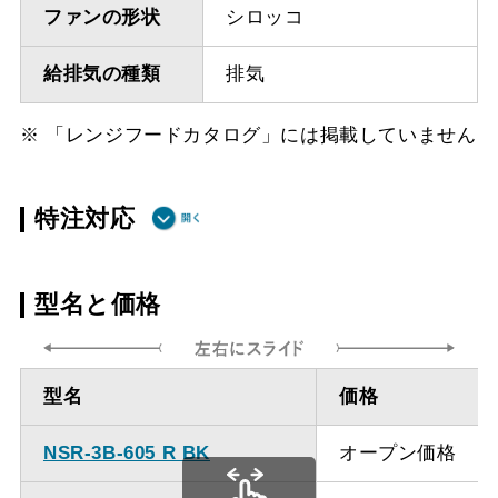
ファンの形状
シロッコ
給排気の種類
排気
※ 「レンジフードカタログ」には掲載していません
特注対応
ダクト方向上
最小寸法 400ｍｍ
型名と価格
方
ダクト方向上
最大寸法 920ｍｍ
型名
価格
方
NSR-3B-605 R BK
オープン価格
備考
点検口を設けての最小寸
法は弊社にお問い合わせ