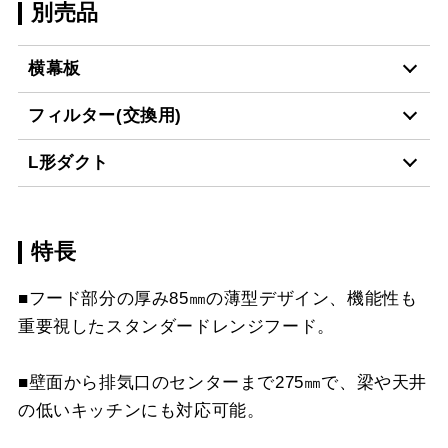
別売品
横幕板
フィルター(交換用)
YMP-NSB-515AR
¥7,150（税抜価格 ￥6,5
L形ダクト
BK
CSF16-4001
¥4,950（税抜価格 ￥4,5
YMP-NSB-515AL
¥7,150（税抜価格 ￥6,5
特長
LD-15
¥3,520（税抜価格 ￥3,2
BK
スクロールできます
■フード部分の厚み85㎜の薄型デザイン、機能性も
YMP-NSB-515AR
¥7,150（税抜価格 ￥6,5
重要視したスタンダードレンジフード。
スクロールできます
W
■壁面から排気口のセンターまで275㎜で、梁や天井
スクロールできます
YMP-NSB-515AL
¥7,150（税抜価格 ￥6,5
の低いキッチンにも対応可能。
W