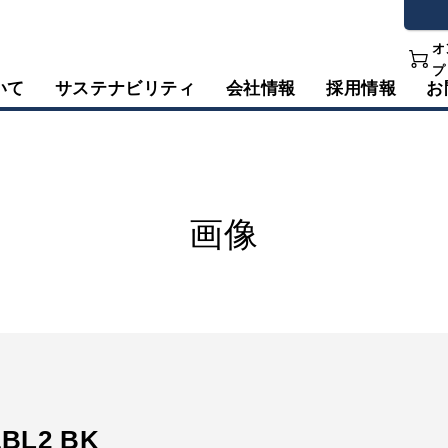
オ
プ
いて
サステナビリティ
会社情報
採用情報
お
画像
1BL2 BK