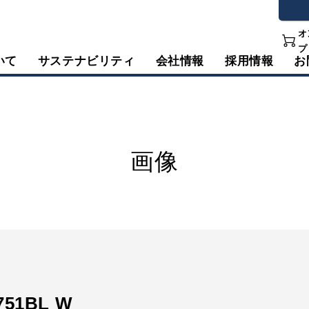
オ
プ
いて
サステナビリティ
会社情報
採用情報
お
画像
751BL W