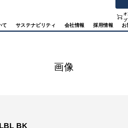
オ
プ
いて
サステナビリティ
会社情報
採用情報
お
画像
1LBL BK