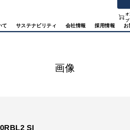
オ
プ
いて
サステナビリティ
会社情報
採用情報
お
画像
0RBL2 SI