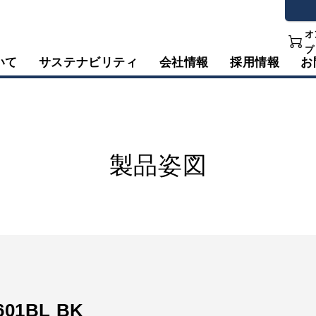
オ
プ
いて
サステナビリティ
会社情報
採用情報
お
製品姿図
601BL BK