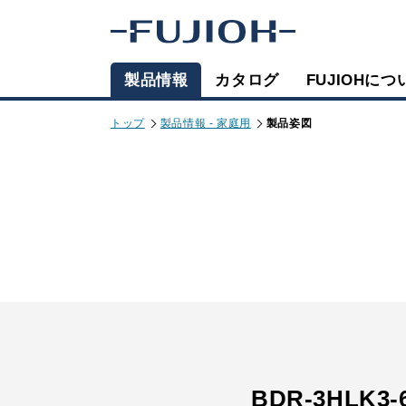
製品情報
カタログ
FUJIOHにつ
トップ
製品情報 - 家庭用
製品姿図
BDR-3HLK3-