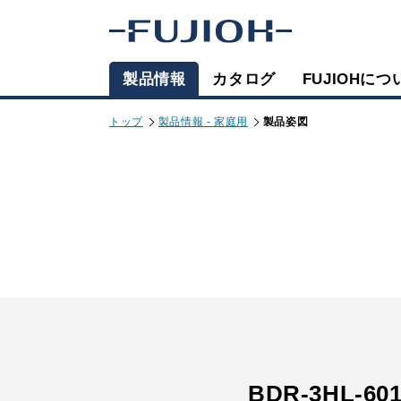
製品情報
カタログ
FUJIOHにつ
トップ
製品情報 - 家庭用
製品姿図
BDR-3HL-60