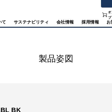
オ
プ
いて
サステナビリティ
会社情報
採用情報
お
製品姿図
1BL BK