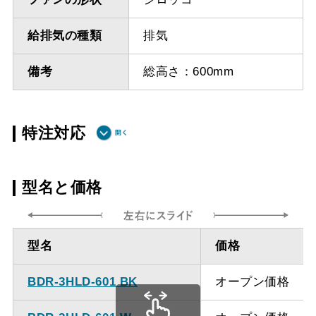
給排気の種類
排気
備考
総高さ：600mm
特注対応
ダクト方向 上
最小寸法 555ｍｍ
型名と価格
方
ダクト方向 上
最大寸法 1235ｍｍ
型名
価格
方
BDR-3HLD-601 BK
オープン価格
備考
点検口を設けての最小寸
法は弊社にお問い合わせ