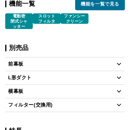
機能一覧
機能を一覧で見る
電動密
スロット
ファンシー
閉式シャ
フィルタ
クリーン
ッター
別売品
前幕板
L形ダクト
MP-751 BK
¥5,610（税抜価格 ￥5,1
横幕板
LD-15
¥3,520（税抜価格 ￥3,2
MP-751 W
¥5,610（税抜価格 ￥5,1
フィルター(交換用)
YMP10-345 BK
¥3,300（税抜価格 ￥3,0
MP-751 SI
¥7,370（税抜価格 ￥6,7
スクロールできます