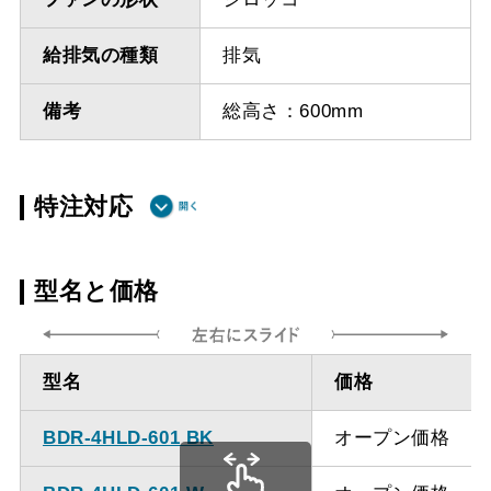
給排気の種類
排気
備考
総高さ：600mm
特注対応
ダクト方向 上
最小寸法 555ｍｍ
型名と価格
方
ダクト方向 上
最大寸法 1235ｍｍ
型名
価格
方
BDR-4HLD-601 BK
オープン価格
備考
点検口を設けての最小寸
法は弊社にお問い合わせ