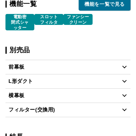
機能一覧
機能を一覧で見る
電動密
スロット
ファンシー
閉式シャ
フィルタ
クリーン
ッター
別売品
前幕板
L形ダクト
MP-901 BK
¥6,490（税抜価格 ￥5,9
横幕板
LD-15
¥3,520（税抜価格 ￥3,2
MP-901 W
¥6,490（税抜価格 ￥5,9
フィルター(交換用)
YMP10-345 BK
¥3,300（税抜価格 ￥3,0
MP-901 SI
¥8,250（税抜価格 ￥7,5
スクロールできます