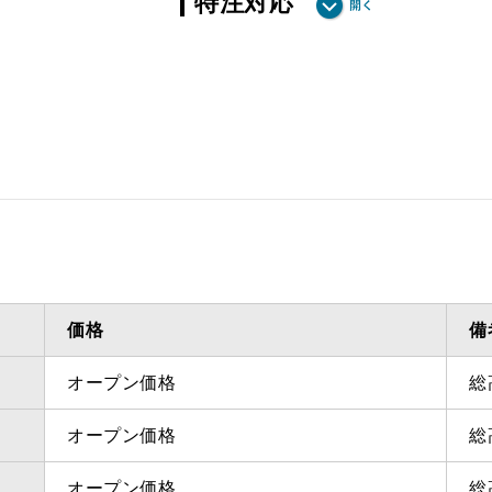
特注対応
ダクト方向 上方
最小寸法
ダクト方向 上方
最大寸法
備考
点検口
問い合
価格
備
オープン価格
総
オープン価格
総
オープン価格
総