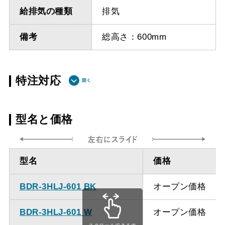
給排気の種類
排気
備考
総高さ：600mm
特注対応
ダクト方向 上
最小寸法 485ｍｍ
型名と価格
方
ダクト方向 上
最大寸法 1235ｍｍ
型名
価格
方
BDR-3HLJ-601 BK
オープン価格
備考
点検口を設けての最小寸
法は弊社にお問い合わせ
BDR-3HLJ-601 W
オープン価格
ください。