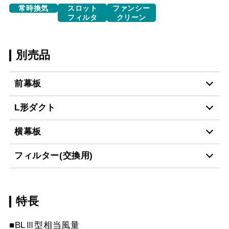
常時換気
スロット
ファンシー
フィルタ
クリーン
別売品
前幕板
L形ダクト
MP-901 BK
¥6,490（税抜価格 ￥5,9
横幕板
LD-15
¥3,520（税抜価格 ￥3,2
MP-901 W
¥6,490（税抜価格 ￥5,9
フィルター(交換用)
YMP10-345 BK
¥3,300（税抜価格 ￥3,0
MP-901 SI
¥8,250（税抜価格 ￥7,5
スクロールできます
特長
ASF-3411
¥4,840（税抜価格 ￥4,4
YMP10-345 W
¥3,300（税抜価格 ￥3,0
MP-902 BK
¥6,490（税抜価格 ￥5,9
スクロールできます
■BLⅢ型相当風量
ESF-341-6 (6枚入
¥6,380（税抜価格 ￥5,8
YMP10-345 SI
¥5,170（税抜価格 ￥4,7