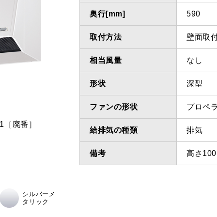
奥行[mm]
590
取付方法
壁面取
相当風量
なし
形状
深型
ファンの形状
プロペ
.31［廃番］
給排気の種類
排気
備考
高さ10
シルバーメ
タリック