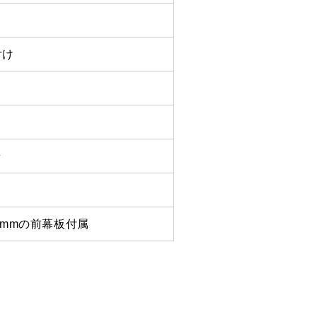
付け
ラ
0mmの前幕板付属