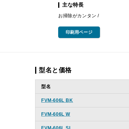
主な特長
お掃除がカンタン
印刷用ページ
型名と価格
型名
FVM-606L BK
FVM-606L W
FVM-606L SI