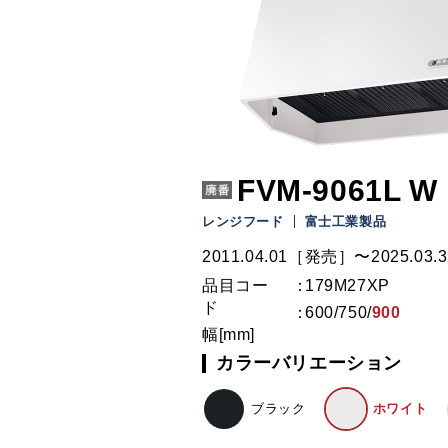
FVM-9061L W
レンジフード
富士工業製品
2011.04.01［発売］〜2025.03
品目コー
179M27XP
ド
600
/
750
/
900
幅[mm]
カラーバリエーション
ブラック
ホワイト