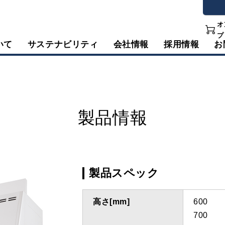
オ
プ
いて
サステナビリティ
会社情報
採用情報
お
製品情報
製品スペック
高さ[mm]
600
700