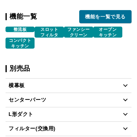
機能一覧
機能を一覧で見る
整流板
スロット
ファンシー
オープン
フィルタ
クリーン
キッチン
コンパクト
キッチン
別売品
横幕板
センターパーツ
YMP20-E470 S
¥7,150（税抜価格 ￥6,5
L形ダクト
XAI-CP4540 W
¥11,440（税抜価格 ￥10
YMP20-E470 W
¥4,290（税抜価格 ￥3,9
フィルター(交換用)