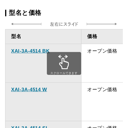
ダクト方向上
最小寸法 485mm
型名と価格
方（天井取付
タイプ）
型名
価格
ダクト方向上
最大寸法 850mm
方（天井取付
XAI-3A-4514 BK
オープン価格
タイプ）
ダクト方向上
最小寸法 485mm
スクロールできます
方（壁面取付
タイプ）
XAI-3A-4514 W
オープン価格
ダクト方向上
最大寸法 835mm
方（壁面取付
タイプ）