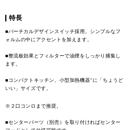
LD-15
¥3,520（税抜価格 ￥3,2
XAI-CP4540 S
¥20,350（税抜価格 ￥18
YMP20-E470 BK
¥4,290（税抜価格 ￥3,9
スクロールできます
特長
CSF17-3421
¥4,510（税抜価格 ￥4,1
XAI-CP4560 W
¥20,020（税抜価格 ￥18
YMP20-E470 SI
¥6,050（税抜価格 ￥5,5
スクロールできます
■バーチカルデザインスイッチ採用。シンプルなフ
XAI-CP4560 S
¥34,540（税抜価格 ￥31
ォルムの中にアクセントを加えます。
スクロールできます
XAI-CP4540 BK
¥11,440（税抜価格 ￥10
■整流板効果とフィルターで油煙をしっかり捕集し
スクロールできます
ます。
XAI-CP4540 SI
¥14,960（税抜価格 ￥13
XAI-CP4560 BK
¥20,020（税抜価格 ￥18
■コンパクトキッチン、小型加熱機器
に「ちょうど
※
いい」サイズです。
XAI-CP4560 SI
¥27,170（税抜価格 ￥24
※２口コンロまで推奨。
■センターパーツ（別売）を取り付ければセンター