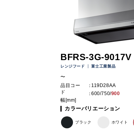
BFRS-3G-9017V 
レンジフード
富士工業製品
〜
品目コー
119D28AA
ド
600
/
750
/
900
幅[mm]
カラーバリエーション
ブラック
ホワイト