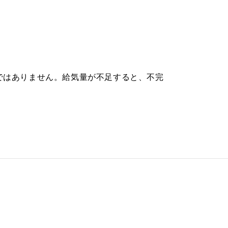
¥27,170（税抜価格 ￥24,700）
。
¥30,800（税抜価格 ￥28,000）
¥30,360（税抜価格 ￥27,600）
ではありません。給気量が不足すると、不完
¥30,360（税抜価格 ￥27,600）
¥33,880（税抜価格 ￥30,800）