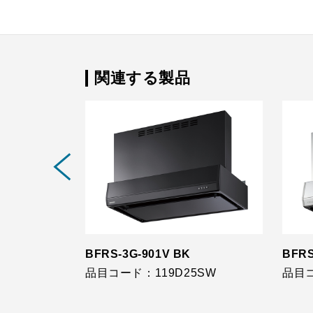
関連する製品
BFRS-3G-901V BK
BFRS
XP
品目コード：119D25SW
品目コ