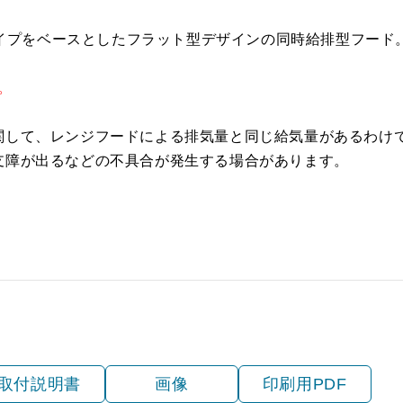
税抜価格 ￥4,700）
CH-BFE-5075 W
Gタイプをベースとしたフラット型デザインの同時給排型フード
税抜価格 ￥6,200）
CH-BFE-5075 SI
。
CH-BFE-5090 BK
関して、レンジフードによる排気量と同じ給気量があるわけ
CH-BFE-5090 W
支障が出るなどの不具合が発生する場合があります。
CH-BFE-5090 SI
取付説明書
画像
印刷用PDF