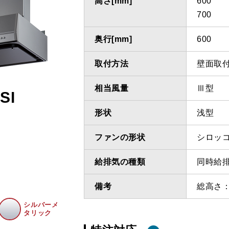
高さ[mm]
600
700
奥行[mm]
600
取付方法
壁面取
相当風量
Ⅲ型
SI
形状
浅型
ファンの形状
シロッ
給排気の種類
同時給
備考
総高さ：
シルバーメ
タリック