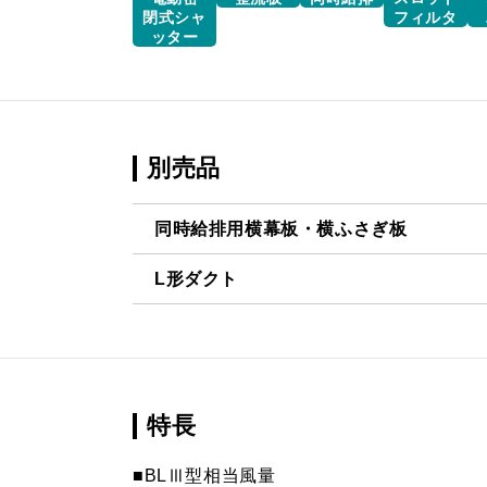
閉式シャ
フィルタ
ッター
別売品
同時給排用横幕板・横ふさぎ板
L形ダクト
YMP40-420 BK
¥5,170（
LD-15
¥3,520（
YMP40-420 W
¥5,170（
YMP40-420 SI
¥6,820（
特長
YMP50-420 BK
¥5,170（
■BLⅢ型相当風量