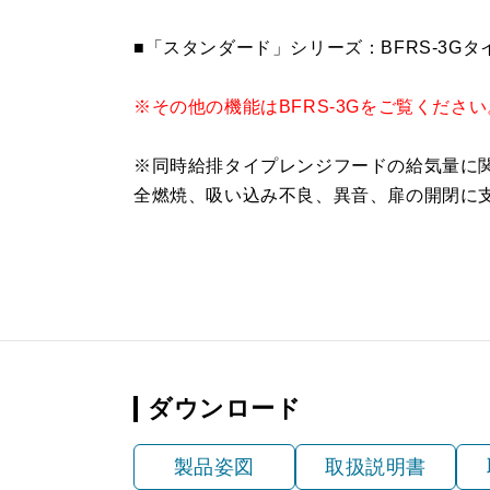
YMP50-420 W
¥5,170（
■「スタンダード」シリーズ：BFRS-3
YMP50-420 SI
¥6,820（
※その他の機能はBFRS-3Gをご覧ください
※同時給排タイプレンジフードの給気量に
全燃焼、吸い込み不良、異音、扉の開閉に
ダウンロード
製品姿図
取扱説明書