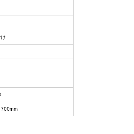
付け
コ
排
700mm