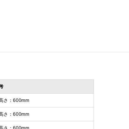
 435ｍｍ
 1035ｍｍ
を設けての最小寸法は弊社にお
わせください。
考
高さ：600mm
高さ：600mm
高さ：600mm