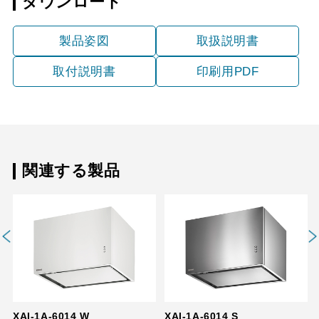
ダウンロード
製品姿図
取扱説明書
取付説明書
印刷用PDF
関連する製品
XAI-1A-6014 W
XAI-1A-6014 S