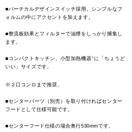
スクロールできます
■バーチカルデザインスイッチ採用。シンプルなフ
XAI-CP6060 S
¥37,180（税抜価格 ￥33
ォルムの中にアクセントを加えます。
スクロールできます
XAI-CP6040 BK
¥14,410（税抜価格 ￥13
■整流板効果とフィルターで油煙をしっかり捕集し
スクロールできます
ます。
XAI-CP6040 SI
¥17,930（税抜価格 ￥16
XAI-CP6060 BK
¥22,990（税抜価格 ￥20
■コンパクトキッチン、小型加熱機器
に「ちょうど
※
いい」サイズです。
XAI-CP6060 SI
¥30,030（税抜価格 ￥27
※２口コンロまで推奨。
■センターパーツ（別売）を取り付ければセンター
フードとして仕様可能です。
■センターフード仕様の場合奥行530mmです。