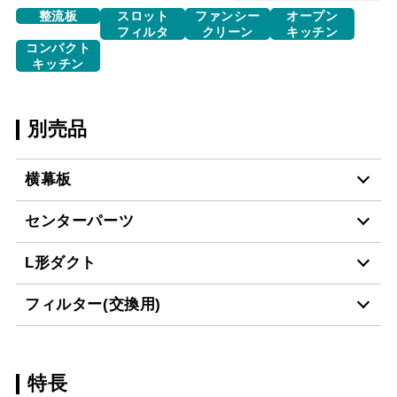
整流板
スロット
ファンシー
オープン
フィルタ
クリーン
キッチン
コンパクト
キッチン
別売品
横幕板
センターパーツ
YMP20-E470 S
¥7,150（税抜価格 ￥6,5
L形ダクト
XAI-CP6040 W
¥14,410（税抜価格 ￥13
YMP20-E470 W
¥4,290（税抜価格 ￥3,9
フィルター(交換用)
LD-15
¥3,520（税抜価格 ￥3,2
XAI-CP6040 S
¥22,880（税抜価格 ￥20
YMP20-E470 BK
¥4,290（税抜価格 ￥3,9
スクロールできます
特長
CSF17-3421
¥4,510（税抜価格 ￥4,1
XAI-CP6060 W
¥22,990（税抜価格 ￥20
YMP20-E470 SI
¥6,050（税抜価格 ￥5,5