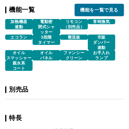
機能一覧
機能を一覧で見る
加熱機器
電動密
リモコン
常時換気
連動
閉式シャ
（別売品）
ッター
エコラン
3段階
整流板
市販
タイマー
ダンパー
連動
オイル
オイル
ファンシー
お手入れ
スマッシャー
パネル
クリーン
ランプ
親水系
コート
別売品
特長