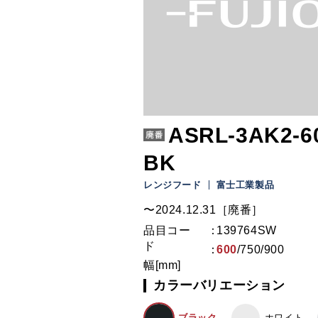
ASRL-3AK2-6
BK
レンジフード
富士工業製品
〜2024.12.31［廃番］
品目コー
139764SW
ド
600
/
750
/
900
幅[mm]
カラーバリエーション
ブラック
ホワイト