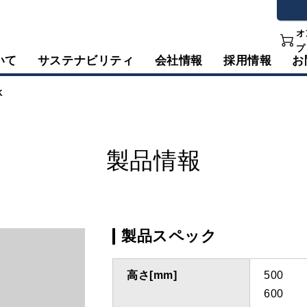
オ
プ
いて
サステナビリティ
会社情報
採用情報
お
K
製品情報
製品スペック
高さ[mm]
500
600