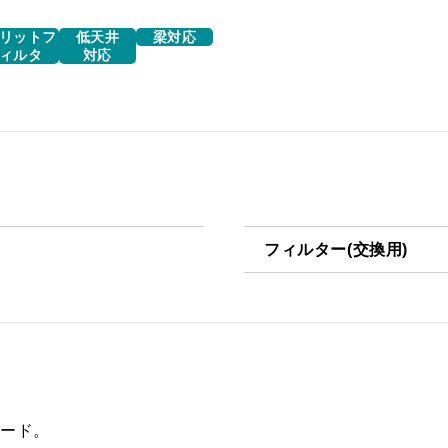
リットフ
低天井
梁対応
ィルタ
対応
フィルター(交換用)
VSF-261-2
フード。