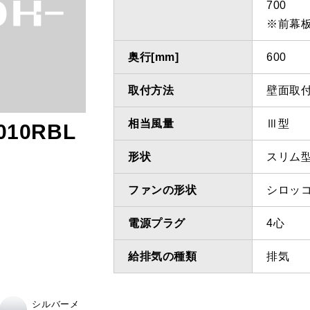
700
※前幕
奥行[mm]
600
取付方法
壁面取
相当風量
Ⅲ型
010RBL
形状
スリム
ファンの形状
シロッ
電源プラグ
4心
給排気の種類
排気
シルバーメ