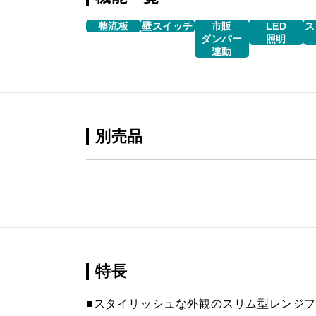
整流板
壁スイッチ
市販
LED
ス
ダンパー
照明
連動
別売品
特長
■スタイリッシュな外観のスリム型レンジ