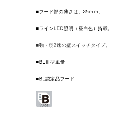
■フード部の薄さは、35ｍｍ。
■ラインLED照明（昼白色）搭載。
■強・弱2速の壁スイッチタイプ。
■BLⅢ型風量
■BL認定品フード