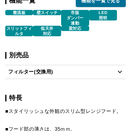
機能一覧
機能を一覧で見る
整流板
壁スイッチ
市販
LED
ダンパー
照明
連動
スリットフィ
低天井
梁対応
ルタ
対応
別売品
フィルター(交換用)
特長
VSF-261-2
¥2,860（税抜価格 ￥2,6
■スタイリッシュな外観のスリム型レンジフード。
■フード部の薄さは、35ｍｍ。