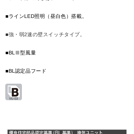
スクロールできます
■ラインLED照明（昼白色）搭載。
■強・弱2速の壁スイッチタイプ。
■BLⅢ型風量
■BL認定品フード