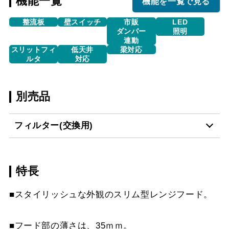
機能一覧
機能を一覧で見る
整流板
壁スイッチ
市販
LED
ダンパー
照明
連動
スリットフィ
低天井
梁対応
ルタ
対応
別売品
フィルター(交換用)
特長
VSF-261-2
¥2,860（税抜価格 ￥2,6
■スタイリッシュな外観のスリム型レンジフード。
■フード部の薄さは、35ｍｍ。