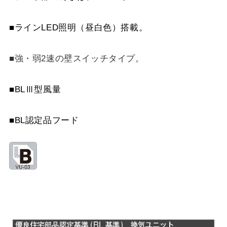
スクロールできます
■ラインLED照明（昼白色）搭載。
■強・弱2速の壁スイッチタイプ。
■BLⅢ型風量
■BL認定品フード