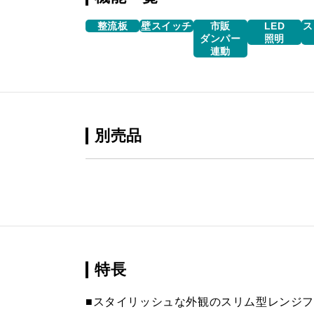
整流板
壁スイッチ
市販
LED
ス
ダンパー
照明
連動
別売品
特長
■スタイリッシュな外観のスリム型レンジ