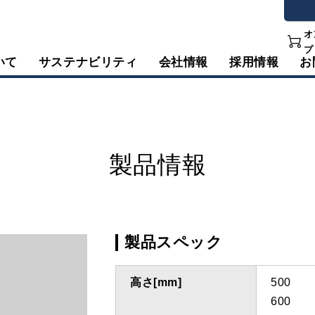
オ
プ
いて
サステナビリティ
会社情報
採用情報
お
製品情報
製品スペック
高さ[mm]
500
600