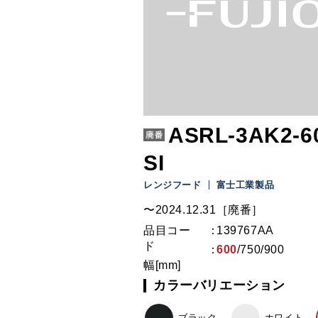
ASRL-3AK2-6
SI
レンジフード
富士工業製品
〜2024.12.31［廃番］
品目コー
139767AA
ド
600
/
750
/
900
幅[mm]
カラーバリエーション
ブラック
ホワイト