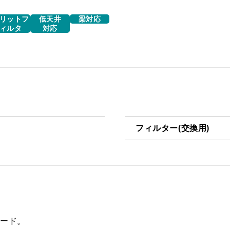
リットフ
低天井
梁対応
ィルタ
対応
フィルター(交換用)
VSF-261-2
フード。