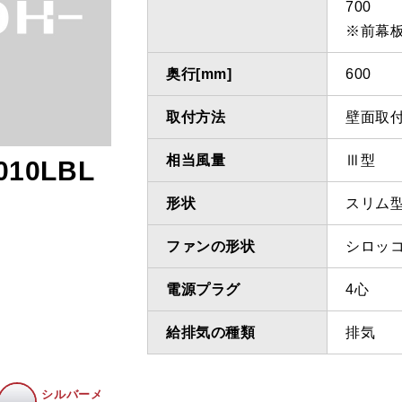
700
※前幕
奥行[mm]
600
取付方法
壁面取
相当風量
Ⅲ型
010LBL
形状
スリム
ファンの形状
シロッ
電源プラグ
4心
給排気の種類
排気
シルバーメ