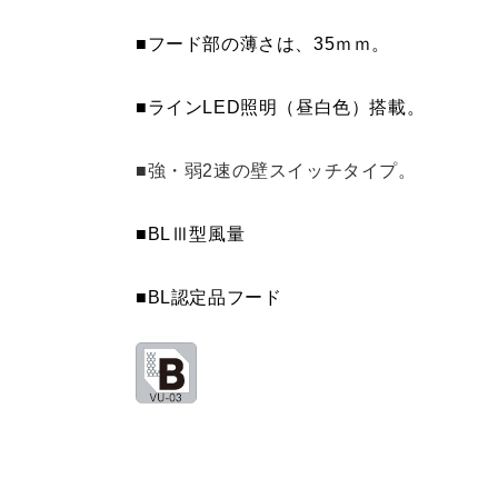
■フード部の薄さは、35ｍｍ。
■ラインLED照明（昼白色）搭載。
■強・弱2速の壁スイッチタイプ。
■BLⅢ型風量
■BL認定品フード