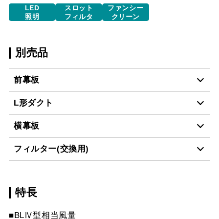
LED
スロット
ファンシー
照明
フィルタ
クリーン
別売品
前幕板
L形ダクト
MP-901 BK
¥6,490（税抜価格 ￥5,9
横幕板
LD-15
¥3,520（税抜価格 ￥3,2
MP-901 W
¥6,490（税抜価格 ￥5,9
フィルター(交換用)
YMP10-345 BK
¥3,300（税抜価格 ￥3,0
MP-901 SI
¥8,250（税抜価格 ￥7,5
スクロールできます
特長
CSF10-3421
¥4,510（税抜価格 ￥4,1
YMP10-345 W
¥3,300（税抜価格 ￥3,0
MP-902 BK
¥6,490（税抜価格 ￥5,9
スクロールできます
■BLⅣ型相当風量
YMP10-345 SI
¥5,170（税抜価格 ￥4,7