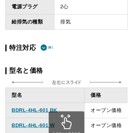
電源プラグ
2心
給排気の種類
排気
特注対応
ダクト方向 上
最小寸法 485ｍｍ
型名と価格
方
ダクト方向 上
最大寸法 1235ｍｍ
型名
価格
方
BDRL-4HL-601 BK
オープン価格
備考
点検口を設けての最小寸
法は弊社にお問い合わせ
BDRL-4HL-601 W
オープン価格
ください。