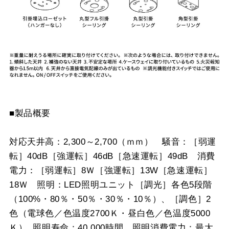
■製品概要
対応天井高：2,300～2,700（ｍｍ） 騒音：［弱運
転］40dB［強運転］46dB［急速運転］49dB 消費
電力：［弱運転］8Ｗ［強運転］13W［急速運転］
18Ｗ 照明：LED照明ユニット［調光］各色5段階
（100%・80％・50％・30％・10％）、［調色］2
色（電球色／色温度2700Ｋ・昼白色／色温度5000
Ｋ） 照明寿命：40,000時間 照明消費電力：最大