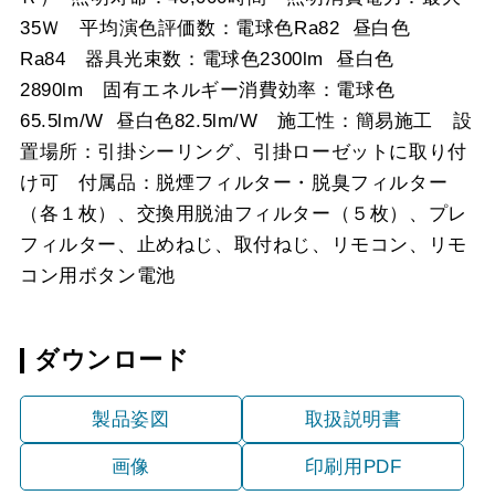
35Ｗ 平均演色評価数：電球色Ra82 昼白色
Ra84 器具光束数：電球色2300lm 昼白色
2890lm 固有エネルギー消費効率：電球色
65.5lm/W 昼白色82.5lm/W 施工性：簡易施工 設
置場所：引掛シーリング、引掛ローゼットに取り付
け可 付属品：脱煙フィルター・脱臭フィルター
（各１枚）、交換用脱油フィルター（５枚）、プレ
フィルター、止めねじ、取付ねじ、リモコン、リモ
コン用ボタン電池
ダウンロード
製品姿図
取扱説明書
画像
印刷用PDF