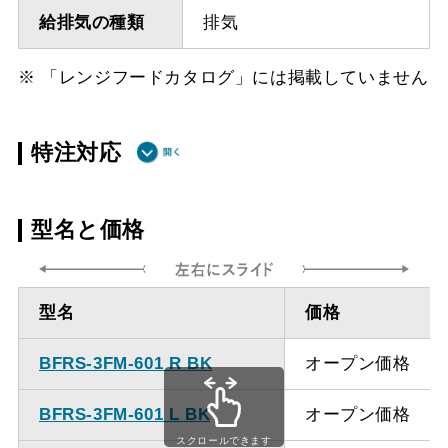
給排気の種類
排気
※ 「レンジフードカタログ」には掲載していません
特注対応
ダクト方向上
最小寸法 285ｍｍ（面材
型名と価格
方
幕板の場合最小寸法320ｍ
ｍ）
型名
価格
ダクト方向上
最大寸法 1035ｍｍ
方
BFRS-3FM-601 R BK
オープン価格
備考
点検口を設けての最小寸
BFRS-3FM-601 L BK
オープン価格
法は弊社にお問い合わせ
スクロールできます