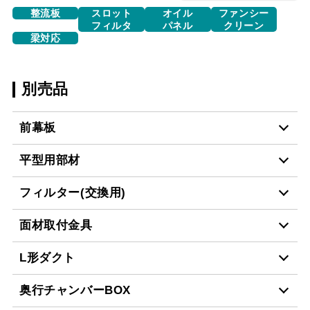
整流板
スロット
オイル
ファンシー
フィルタ
パネル
クリーン
梁対応
別売品
前幕板
平型用部材
MP-604 BK
¥5,610（税抜価格 ￥5,1
フィルター(交換用)
CH-BFE-5060 BK
¥23,870（税抜価格 ￥21
MP-604 W
¥5,610（税抜価格 ￥5,1
面材取付金具
CSF16-4001
¥4,950（税抜価格 ￥4,5
CH-BFE-5060 W
¥23,870（税抜価格 ￥21
L形ダクト
MP-604 SI
¥7,370（税抜価格 ￥6,7
スクロールできます
MP-MTKU-60 BK
¥7,150（税抜価格 ￥6,5
奥行チャンバーBOX
CH-BFE-5060 SI
¥27,390（税抜価格 ￥24
スクロールできます