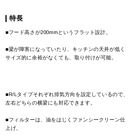
LD-15
¥3,520（税抜価格 ￥3,2
MP-MTKU-60 SI
¥9,900（税抜価格 ￥9,0
CH-BFE-5075 BK
¥27,170（税抜価格 ￥24
スクロールできます
特長
CH-BFE-5060 BK
¥23,870（税抜価格 ￥21
MP-MTKU-75 BK
¥7,150（税抜価格 ￥6,5
CH-BFE-5075 W
¥27,170（税抜価格 ￥24
スクロールできます
■フード高さが200mmというフラット設計。
CH-BFE-5060 SI
¥27,390（税抜価格 ￥24
MP-MTKU-75 SI
¥9,900（税抜価格 ￥9,0
CH-BFE-5075 SI
¥30,800（税抜価格 ￥28
スクロールできます
CH-BFE-5075 BK
¥27,170（税抜価格 ￥24
■梁が障害になっていたり、キッチンの天井が低く
MP-MTKU-90 BK
¥8,470（税抜価格 ￥7,7
CH-BFE-5090 BK
¥30,360（税抜価格 ￥27
サイズ的に余裕がなくても、取り付けが可能。
スクロールできます
CH-BFE-5075 SI
¥30,800（税抜価格 ￥28
MP-MTKU-90 SI
¥11,220（税抜価格 ￥10
CH-BFE-5090 W
¥30,360（税抜価格 ￥27
CH-BFE-5090 BK
¥30,360（税抜価格 ￥27
CH-BFE-5090 SI
¥33,880（税抜価格 ￥30
■R/Lタイプそれぞれ排気方向を設定しているので、
CH-BFE-5090 SI
¥33,880（税抜価格 ￥30
左右どちらの横梁にも対応できます。
■フィルターは、油をはじくファンシークリーン仕
上げ。