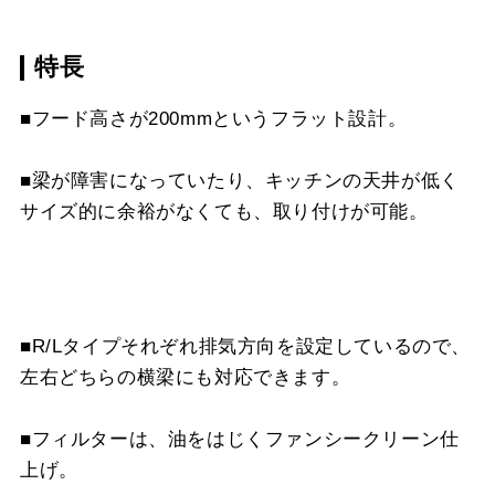
LD-15
¥3,520（税抜価格 ￥3,2
MP-MTKU-60 SI
¥9,900（税抜価格 ￥9,0
CH-BFE-5075 BK
¥27,170（税抜価格 ￥24
スクロールできます
特長
CH-BFE-5060 BK
¥23,870（税抜価格 ￥21
MP-MTKU-75 BK
¥7,150（税抜価格 ￥6,5
CH-BFE-5075 W
¥27,170（税抜価格 ￥24
スクロールできます
■フード高さが200mmというフラット設計。
CH-BFE-5060 SI
¥27,390（税抜価格 ￥24
MP-MTKU-75 SI
¥9,900（税抜価格 ￥9,0
CH-BFE-5075 SI
¥30,800（税抜価格 ￥28
スクロールできます
CH-BFE-5075 BK
¥27,170（税抜価格 ￥24
■梁が障害になっていたり、キッチンの天井が低く
MP-MTKU-90 BK
¥8,470（税抜価格 ￥7,7
CH-BFE-5090 BK
¥30,360（税抜価格 ￥27
サイズ的に余裕がなくても、取り付けが可能。
スクロールできます
CH-BFE-5075 SI
¥30,800（税抜価格 ￥28
MP-MTKU-90 SI
¥11,220（税抜価格 ￥10
CH-BFE-5090 W
¥30,360（税抜価格 ￥27
CH-BFE-5090 BK
¥30,360（税抜価格 ￥27
CH-BFE-5090 SI
¥33,880（税抜価格 ￥30
■R/Lタイプそれぞれ排気方向を設定しているので、
CH-BFE-5090 SI
¥33,880（税抜価格 ￥30
左右どちらの横梁にも対応できます。
■フィルターは、油をはじくファンシークリーン仕
上げ。