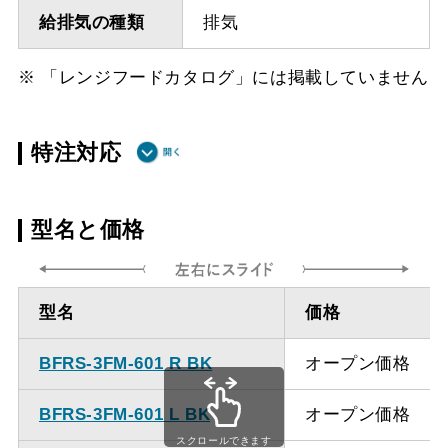
給排気の種類
排気
※ 「レンジフードカタログ」には掲載していません
特注対応
ダクト方向上
最小寸法 285ｍｍ（面材
型名と価格
方
幕板の場合最小寸法320ｍ
ｍ）
型名
価格
ダクト方向上
最大寸法 1035ｍｍ
方
BFRS-3FM-601 R BK
オープン価格
備考
点検口を設けての最小寸
BFRS-3FM-601 L BK
オープン価格
法は弊社にお問い合わせ
スクロールできます