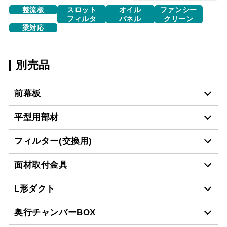
整流板
スロット
オイル
ファンシー
フィルタ
パネル
クリーン
梁対応
別売品
前幕板
平型用部材
MP-904 BK
¥7,150（税抜価格 ￥6,5
フィルター(交換用)
CH-BFE-5060 BK
¥23,870（税抜価格 ￥21
MP-904 W
¥7,150（税抜価格 ￥6,5
面材取付金具
CSF16-4001
¥4,950（税抜価格 ￥4,5
CH-BFE-5060 W
¥23,870（税抜価格 ￥21
L形ダクト
MP-904 SI
¥8,910（税抜価格 ￥8,1
スクロールできます
MP-MTKU-60 BK
¥7,150（税抜価格 ￥6,5
奥行チャンバーBOX
CH-BFE-5060 SI
¥27,390（税抜価格 ￥24
スクロールできます