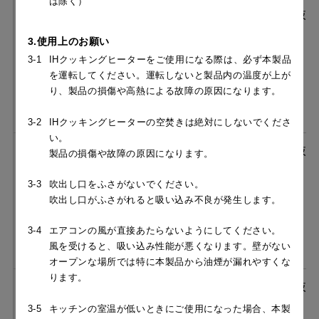
は除く）
［フード本体］NSRL-RK-
¥290,950（税抜
752 SI ＋［循環ユニット］
￥264,500）
3.使用上のお願い
NSRS1-RFS
3-1
IHクッキングヒーターをご使用になる際は、必ず本製品
を運転してください。運転しないと製品内の温度が上が
り、製品の損傷や高熱による故障の原因になります。
3-2
IHクッキングヒーターの空焚きは絶対にしないでくださ
い。
［フード本体］NSRL-RK-
¥343,420（税抜
製品の損傷や故障の原因になります。
752 S ＋［循環ユニット］
￥312,200）
3-3
吹出し口をふさがないでください。
NSRS1-RFS
吹出し口がふさがれると吸い込み不良が発生します。
3-4
エアコンの風が直接あたらないようにしてください。
風を受けると、吸い込み性能が悪くなります。壁がない
オープンな場所では特に本製品から油煙が漏れやすくな
ります。
［フード本体］NSRL-RK-
¥312,400（税抜
902 SI ＋［循環ユニット］
￥284,000）
3-5
キッチンの室温が低いときにご使用になった場合、本製