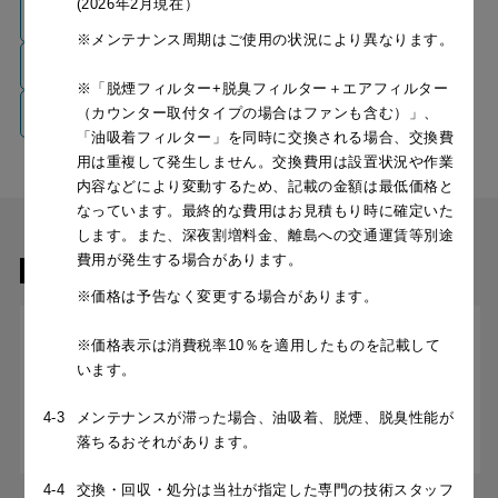
(2026年2月現在）
製品姿図
取扱説明書
※メンテナンス周期はご使用の状況により異なります。
取付説明書
画像
※「脱煙フィルター+脱臭フィルター＋エアフィルター
印刷用PDF
（カウンター取付タイプの場合はファンも含む）」、
「油吸着フィルター」を同時に交換される場合、交換費
用は重複して発生しません。交換費用は設置状況や作業
内容などにより変動するため、記載の金額は最低価格と
なっています。最終的な費用はお見積もり時に確定いた
します。また、深夜割増料金、離島への交通運賃等別途
費用が発生する場合があります。
関連する製品
※価格は予告なく変更する場合があります。
※価格表示は消費税率10％を適用したものを記載して
います。
4-3
メンテナンスが滞った場合、油吸着、脱煙、脱臭性能が
落ちるおそれがあります。
4-4
交換・回収・処分は当社が指定した専門の技術スタッフ
［フード本体］NSRL-RK-752
［フード本体］NSRL-RKH-