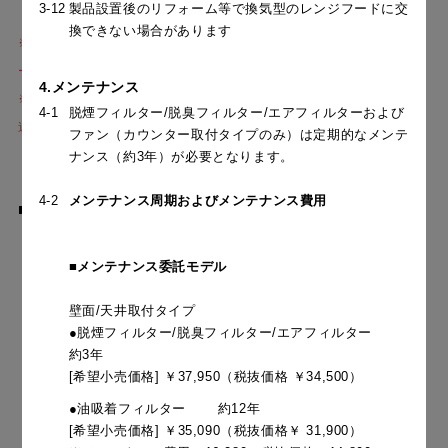
3-12
製品設置後のリフォーム等で換気型のレンジフードに交
換できない場合があります
スクロールできます
※グリル（ロースター）に対して脱煙機能を備えたIHクッキングヒータ
ー限定
4.メンテナンス
※本製品をご使用になられる際には、確認書にご署名捺印及び、住所、
4-1
脱煙フィルター/脱臭フィルター/エアフィルターおよび
連絡先等を記入いただきますのでご了承ください。
ファン（カウンター取付タイプのみ）は定期的なメンテ
ナンス（約3年）が必要となります。
4-2
メンテナンス周期およびメンテナンス費用
■室内循環フードのしくみ
■メンテナンス委託モデル
壁面/天井取付タイプ
●脱煙フィルター/脱臭フィルター/エアフィルター
約3年
[希望小売価格] ￥37,950（税抜価格 ￥34,500）
●油吸着フィルター 約12年
[希望小売価格] ￥35,090（税抜価格￥ 31,900）