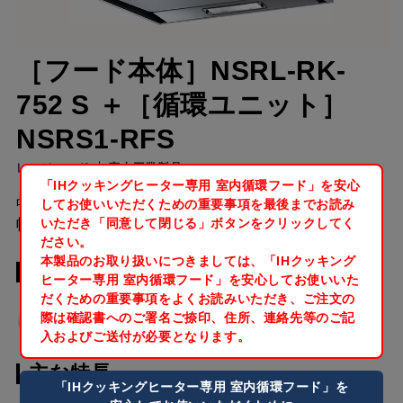
［フード本体］NSRL-RK-
752 S ＋［循環ユニット］
NSRS1-RFS
レンジフード
富士工業製品
「IHクッキングヒーター専用 室内循環フード」を安心
品目コード
してお使いいただくための重要事項を
最後までお読み
幅[mm]
600
/
750
/
900
いただき「同意して閉じる」ボタンをクリックしてく
ださい。
本製品のお取り扱いにつきましては、「IHクッキング
カラーバリエーション
ヒーター専用 室内循環フード」を
安心してお使いいた
だくための重要事項をよくお読みいただき、
ご注文の
シルバーメタ
際は確認書へのご署名ご捺印、住所、連絡先等のご記
ステンレス
リック
入およびご送付が必要となります。
主な特長
「IHクッキングヒーター専用 室内循環フード」を