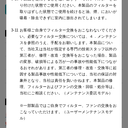
フィルタ
り付けた状態でご使用ください。本製品のフィルターを
ファンシー
取りはずした状態でご使用を続けると油、煙、においが
クリーン
吸着・除去できずに室内に放出されてしまいます。
3-11
お客様ご自身でフィルター交換をおこなわないでくださ
別売品
い。必要なフィルター交換については、４．メンテナン
スを参照のうえ、手配をお願いします。本製品につい
フィルター（循環ユニット用）
て、当社又は当社が指定する専門の技術スタッフ以外の
第三者が、修理・改造・交換等をおこなった場合、製品
の変形、破損等による万が一の事故や性能低下につなが
フィルター(交換用)
るおそれがあります。第三者の修理・改造・交換等に起
ADFRK-33346
¥37,950（税抜価格 ￥34
因する製品事故や性能低下については、当社の保証の対
横幕板
象外となり、当社は責任を負いかねます。本製品の修
理、フィルターおよびファンの交換・回収・処分等は、
CSF16-4001
¥4,950（税抜価格 ￥4,5
MFRK-33346
¥35,090（税抜価格 ￥31
当社にご相談ください。（メンテナンス委託モデル）
特長
SPB51-450R/L SI
¥12,980（税抜価格 ￥11
※一部製品ではご自身でフィルター、ファンの交換をお
スクロールできます
こなっていただけます。（ユーザーメンテナンスモデ
※
確認書ダウンロードはこちらからご確認くださ
SPB51-450R/L S4
¥17,820（税抜価格 ￥16
ル）
い
スクロールできます