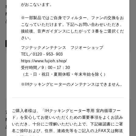
がおこないます。
SI ＋［循環ユニット］
751 SI ＋［循環ユニット］
NSRS1-RFS
NSRFS1-RHFS
※一部製品ではご自身でフィルター、ファンの交換をお
品目コード：
品目コード：
こなっていただけます。下記へお問い合わせいただき、
接続後、音声ガイダンスにしたがって３番をご選択くだ
さい。
おすすめ製品
フジテックメンテナンス フジオーショップ
TEL／0120 - 953- 903
https://www.fujioh.shop/
受付時間／9：00～17：30
（土・日・祝日・夏期休暇・年末年始を除く）
※IHクッキングヒーターのメンテナンスはできません。
［フード本体］MTRL-RK-
［フード本体］MTRL-RK-
ご購入者様は、「IHクッキングヒーター専用 室内循環フー
751 SI ＋［循環ユニット］
751 S ＋［循環ユニット］
ド」を
安心してお使いいただくための重要事項をよくお読み
MTRS1-RFS
MTRS1-RFS
いただき、十分にご理解いただいた上で、
下記確認書にご署
品目コード：
品目コード：
名ご捺印および、住所、連絡先等をご記入の上FAX又は郵送