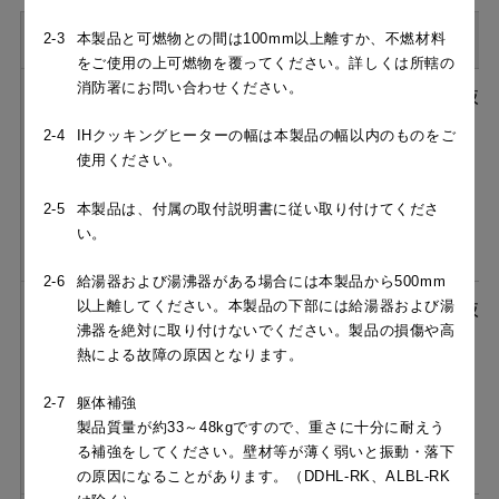
型名
価格
2-3
本製品と可燃物との間は100mm以上離すか、不燃材料
をご使用の上可燃物を覆ってください。詳しくは所轄の
消防署にお問い合わせください。
［フード本体］NSRL-RK-
¥269,390（税抜
602 SI ＋［循環ユニット］
￥244,900）
2-4
IHクッキングヒーターの幅は本製品の幅以内のものをご
NSRS1-RFS
使用ください。
スクロールできます
2-5
本製品は、付属の取付説明書に従い取り付けてくださ
い。
2-6
給湯器および湯沸器がある場合には本製品から500mm
以上離してください。本製品の下部には給湯器および湯
［フード本体］NSRL-RK-
¥320,540（税抜
沸器を絶対に取り付けないでください。製品の損傷や高
602 S ＋［循環ユニット］
￥291,400）
熱による故障の原因となります。
NSRS1-RFS
2-7
躯体補強
製品質量が約33～48kgですので、重さに十分に耐えう
る補強をしてください。壁材等が薄く弱いと振動・落下
の原因になることがあります。（DDHL-RK、ALBL-RK