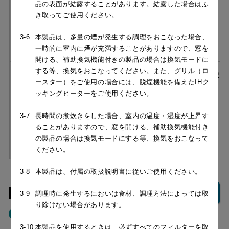
品の表面が結露することがあります。結露した場合はふ
NSRS1-RFS
き取ってご使用ください。
3-6
本製品は、多量の煙が発生する調理をおこなった場合、
一時的に室内に煙が充満することがありますので、窓を
開ける、補助換気機能付きの製品の場合は換気モードに
する等、換気をおこなってください。また、グリル（ロ
［フード本体］NSRL-RK-
¥364,980（税抜
ースター）をご使用の場合には、脱煙機能を備えたIHク
902 S ＋［循環ユニット］
￥331,800）
ッキングヒーターをご使用ください。
NSRS1-RFS
3-7
長時間の煮炊きをした場合、室内の温度・湿度が上昇す
ることがありますので、窓を開ける、補助換気機能付き
の製品の場合は換気モードにする等、換気をおこなって
ください。
3-8
本製品は、付属の取扱説明書に従いご使用ください。
機能一覧
機能を一覧で見る
3-9
調理時に発生するにおいは食材、調理方法によっては取
り除けない場合があります。
整流板
LED
スロット
アクア
照明
フィルタ
スリット
3-10
本製品を使用するときは、必ずすべてのフィルターを取