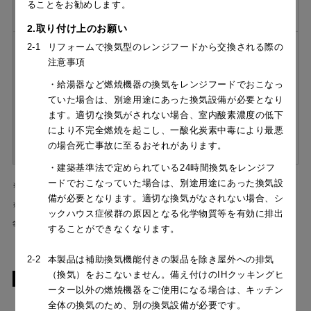
ることをお勧めします。
給排気の種類
循環
2.取り付け上のお願い
2-1
リフォームで換気型のレンジフードから交換される際の
備考
［フード本体］NSRL-
注意事項
RK-752 S \263,340 （税
・給湯器など燃焼機器の換気をレンジフードでおこなっ
抜価格 \239,400）
ていた場合は、別途用途にあった換気設備が必要となり
［循環ユニット］NSRS1-
ます。適切な換気がされない場合、室内酸素濃度の低下
RFS \80,080 （税抜価格
により不完全燃焼を起こし、一酸化炭素中毒により最悪
\72,800）
の場合死亡事故に至るおそれがあります。
・建築基準法で定められている24時間換気をレンジフ
ードでおこなっていた場合は、別途用途にあった換気設
※グリル（ロースター）に対して脱煙機能を備えたIHクッキングヒーター限定
備が必要となります。適切な換気がなされない場合、シ
※本製品をご使用になられる際には、確認書にご署名捺印及び、住所、連絡先
ックハウス症候群の原因となる化学物質等を有効に排出
等を記入いただきますのでご了承ください。
することができなくなります。
2-2
本製品は補助換気機能付きの製品を除き屋外への排気
（換気）をおこないません。備え付けのIHクッキングヒ
型名と価格
ーター以外の燃焼機器をご使用になる場合は、キッチン
全体の換気のため、別の換気設備が必要です。