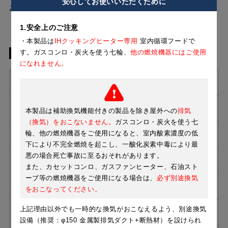
安心してお使いいただくために
お掃除がカンタン
省エネ
1.安全上のご注意
・本製品は
IHクッキングヒーター専用
室内循環フードで
製品スペック
す。ガスコンロ・炭火を使う七輪、
他の燃焼機器にはご使用
になれません。
製品シリーズ
室内循環フード
奥行[mm]
640
本製品は補助換気機能付きの製品を除き屋外への
排気
（換気）をおこないません。
ガスコンロ・炭火を使う七
輪、他の燃焼機器をご使用になると、室内酸素濃度の低
取付方法
壁面取付け
下により不完全燃焼を起こし、一酸化炭素中毒により最
悪の場合死亡事故に至るおそれがあります。
形状
スリム型
また、カセットコンロ、ガスファンヒーター、石油スト
ーブ等の燃焼機器をご使用になる場合は、
必ず別途換気
ファンの形状
シロッコ
をおこなってください。
上記理由以外でも一時的な換気がおこなえるよう、別途換気
電源プラグ
3心
設備（推奨：φ150 金属製排気ダクト+断熱材）を設けられ