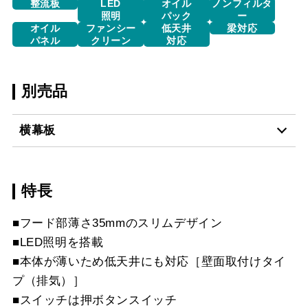
整流板
LED
オイル
ノンフィルタ
照明
パック
ー
オイル
ファンシー
低天井
梁対応
パネル
クリーン
対応
別売品
横幕板
特長
YMP465-MTD465R
¥15,840（税抜価格 ￥14
S
■フード部薄さ35mmのスリムデザイン
■LED照明を搭載
YMP465-MTD465L
¥15,840（税抜価格 ￥14
■本体が薄いため低天井にも対応［壁面取付けタイ
S
プ（排気）］
スクロールできます
YMP465-MTD465R
¥10,230（税抜価格 ￥9,
■スイッチは押ボタンスイッチ