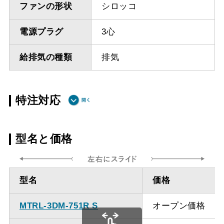
ファンの形状
シロッコ
電源プラグ
3心
給排気の種類
排気
特注対応
ダクト方向上
最小寸法 315ｍｍ
型名と価格
方
ダクト方向上
最小寸法 870ｍｍ
型名
価格
方
MTRL-3DM-751R S
オープン価格
備考
点検口を設けての最小寸
法は弊社にお問い合わせ