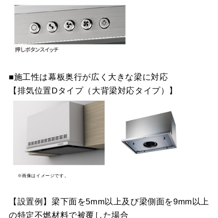
SI
YMP465-MTD465L
¥10,230（税抜価格 ￥9,
SI
■施工性は幕板奥行が広く大きな梁に対応
【排気位置Dタイプ（大背梁対応タイプ）】
※画像はイメージです。
【設置例】梁下面を5mm以上及び梁側面を9mm以上
の特定不燃材料で被覆した場合