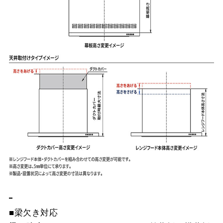
■梁欠き対応