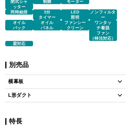
閉式シャ
制御
モーター
ッター
同時給排
3分
LED
ノンフィルタ
タイマー
照明
ー
オイル
オイル
ファンシー
ワンタッ
パック
パネル
クリーン
チ着脱
ファン
（特注対応）
梁対応
別売品
横幕板
L形ダクト
YMP465-MTD465R
¥15,840（税抜価格 ￥14
S
特長
LD-15
¥3,520（税抜価格 ￥3,2
YMP465-MTD465L
¥15,840（税抜価格 ￥14