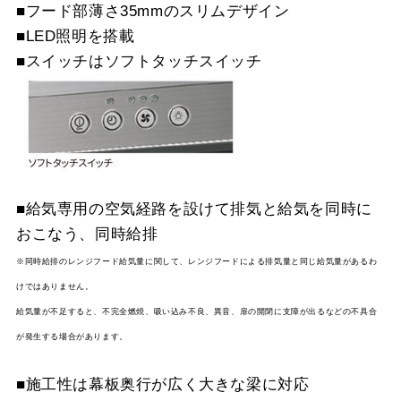
■フード部薄さ35mmのスリムデザイン
S
■LED照明を搭載
スクロールできます
■スイッチはソフトタッチスイッチ
YMP465-MTD465R
¥10,230（税抜価格 ￥9,
スクロールできます
SI
YMP465-MTD465L
¥10,230（税抜価格 ￥9,
SI
■給気専用の空気経路を設けて排気と給気を同時に
おこなう、同時給排
※同時給排のレンジフード給気量に関して、レンジフードによる排気量と同じ給気量があるわ
けではありません。
給気量が不足すると、不完全燃焼、吸い込み不良、異音、扉の開閉に支障が出るなどの不具合
が発生する場合があります。
■施工性は幕板奥行が広く大きな梁に対応