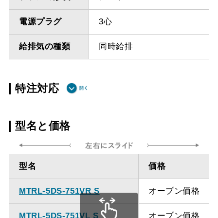
電源プラグ
3心
給排気の種類
同時給排
特注対応
ダクト方向上
最小寸法 515ｍｍ
型名と価格
方給排気
ダクト方向上
最大寸法 870ｍｍ
型名
価格
方給排気
MTRL-5DS-751VR S
オープン価格
備考
点検口を設けての最小寸
法は弊社にお問い合わせ
MTRL-5DS-751VL S
オープン価格