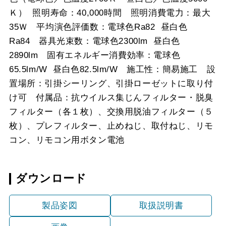
Ｋ） 照明寿命：40,000時間 照明消費電力：最大
35Ｗ 平均演色評価数：電球色Ra82 昼白色
Ra84 器具光束数：電球色2300lm 昼白色
2890lm 固有エネルギー消費効率：電球色
65.5lm/W 昼白色82.5lm/W 施工性：簡易施工 設
置場所：引掛シーリング、引掛ローゼットに取り付
け可 付属品：抗ウイルス集じんフィルター・脱臭
フィルター（各１枚）、交換用脱油フィルター（５
枚）、プレフィルター、止めねじ、取付ねじ、リモ
コン、リモコン用ボタン電池
ダウンロード
製品姿図
取扱説明書