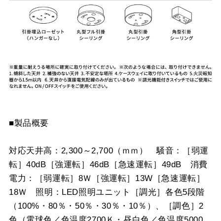
■製品概要
対応天井高：2,300～2,700（ｍｍ） 騒音：［弱運
転］40dB［強運転］46dB［急速運転］49dB 消費
電力：［弱運転］8Ｗ［強運転］13W［急速運転］
18Ｗ 照明：LED照明ユニット［調光］各色5段階
（100%・80％・50％・30％・10％）、［調色］2
色（電球色／色温度2700Ｋ・昼白色／色温度5000