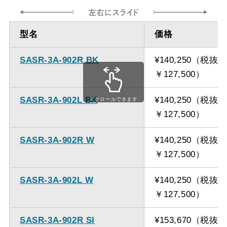
ダクト方向 上
最大寸法 1250ｍｍ（前/
型名
価格
方
後幕板、スライドあり）
SASR-3A-902R BK
¥140,250（税抜
備考
点検口を設けての最小寸
￥127,500）
法は弊社にお問い合わせ
ください。
SASR-3A-902L BK
¥140,250（税抜
スクロールできます
￥127,500）
SASR-3A-902R W
¥140,250（税抜
￥127,500）
SASR-3A-902L W
¥140,250（税抜
￥127,500）
SASR-3A-902R SI
¥153,670（税抜