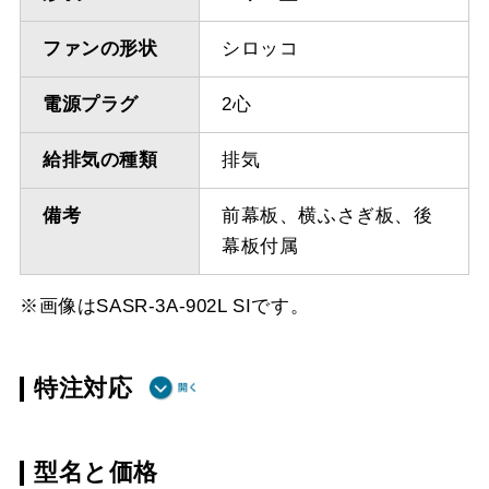
ファンの形状
シロッコ
電源プラグ
2心
給排気の種類
排気
備考
前幕板、横ふさぎ板、後
幕板付属
※画像はSASR-3A-902L SIです。
特注対応
ダクト方向 上
最小寸法 450ｍｍ（前/後
型名と価格
方
幕板、スライドあり）