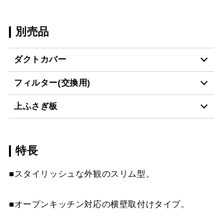
別売品
ダクトカバー
フィルター(交換用)
SKDC-D4555 BK
¥12,980（税抜価格 ￥11
上ふさぎ板
VES-4001
¥2,640（税抜価格 ￥2,4
SKDC-D4555 W
¥12,980（税抜価格 ￥11
特長
SASR-UP SI
¥17,380（税抜価格 ￥15
SKDC-D4555 SI
¥15,510（税抜価格 ￥14
スクロールできます
■スタイリッシュな外観のスリム型。
SKDC-D4555 SBK
¥16,830（税抜価格 ￥15
スクロールできます
■オープンキッチン対応の横壁取付けタイプ。
SKDC-D5565 BK
¥14,300（税抜価格 ￥13
スクロールできます