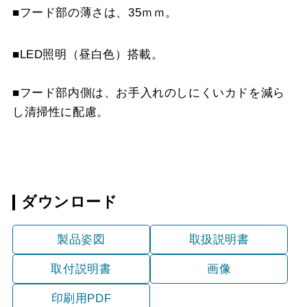
SKDC-D5565 W
¥14,300（税抜価格 ￥13
■フード部の薄さは、35ｍｍ。
SKDC-D5565 SI
¥16,830（税抜価格 ￥15
■LED照明（昼白色）搭載。
SKDC-D5565 SBK
¥18,040（税抜価格 ￥16
■フード部内側は、お手入れのしにくいカドを減ら
し清掃性に配慮。
SKDC-D6575 BK
¥15,510（税抜価格 ￥14
SKDC-D6575 W
¥15,510（税抜価格 ￥14
SKDC-D6575 SI
¥18,040（税抜価格 ￥16
ダウンロード
SKDC-D6575 SBK
¥19,360（税抜価格 ￥17
製品姿図
取扱説明書
取付説明書
画像
印刷用PDF