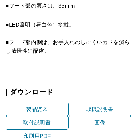
SKDC-D5565 W
¥14,300（税抜価格 ￥13
■フード部の薄さは、35ｍｍ。
SKDC-D5565 SI
¥16,830（税抜価格 ￥15
■LED照明（昼白色）搭載。
SKDC-D5565 SBK
¥18,040（税抜価格 ￥16
■フード部内側は、お手入れのしにくいカドを減ら
し清掃性に配慮。
SKDC-D6575 BK
¥15,510（税抜価格 ￥14
SKDC-D6575 W
¥15,510（税抜価格 ￥14
SKDC-D6575 SI
¥18,040（税抜価格 ￥16
ダウンロード
SKDC-D6575 SBK
¥19,360（税抜価格 ￥17
製品姿図
取扱説明書
取付説明書
画像
印刷用PDF