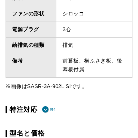
ファンの形状
シロッコ
電源プラグ
2心
給排気の種類
排気
備考
前幕板、横ふさぎ板、後
幕板付属
※画像はSASR-3A-902L SIです。
特注対応
ダクト方向 上
最小寸法 450ｍｍ（前/後
型名と価格
方
幕板、スライドあり）