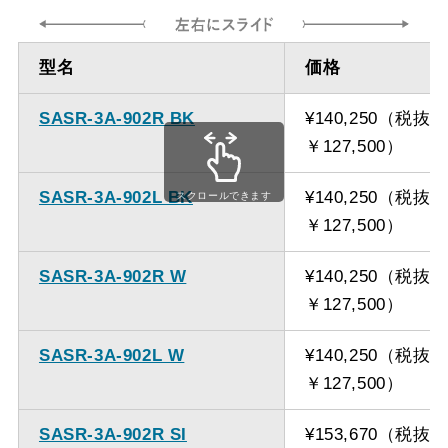
ダクト方向 上
最大寸法 1250ｍｍ（前/
型名
価格
方
後幕板、スライドあり）
SASR-3A-902R BK
¥140,250（税抜
備考
点検口を設けての最小寸
￥127,500）
法は弊社にお問い合わせ
ください。
SASR-3A-902L BK
¥140,250（税抜
スクロールできます
￥127,500）
SASR-3A-902R W
¥140,250（税抜
￥127,500）
SASR-3A-902L W
¥140,250（税抜
￥127,500）
SASR-3A-902R SI
¥153,670（税抜