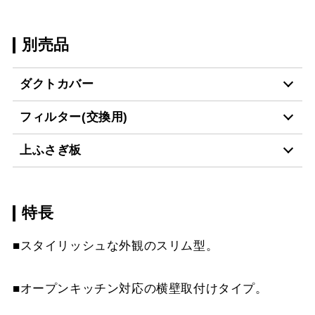
別売品
ダクトカバー
フィルター(交換用)
SKDC-D4555 BK
¥12,980（税抜価格 ￥11
上ふさぎ板
VES-4001
¥2,640（税抜価格 ￥2,4
SKDC-D4555 W
¥12,980（税抜価格 ￥11
特長
SASR-UP SBK
¥19,690（税抜価格 ￥17
SKDC-D4555 SI
¥15,510（税抜価格 ￥14
スクロールできます
■スタイリッシュな外観のスリム型。
SKDC-D4555 SBK
¥16,830（税抜価格 ￥15
スクロールできます
■オープンキッチン対応の横壁取付けタイプ。
SKDC-D5565 BK
¥14,300（税抜価格 ￥13
スクロールできます