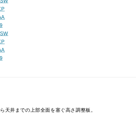
9SW
XP
AA
9
2SW
XP
AA
9
から天井までの上部全面を塞ぐ高さ調整板。